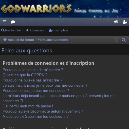
ac
Rechercher
or
Connexion
Inscription
on
ns
co
u
ne
cri
Accueil du forum
Foire aux questions
R
e
ur
m
xi
pti
Foire aux questions
c
ci
s
on
on
h
Problèmes de connexion et d’inscription
s
e
Pourquoi ai-je besoin de m’inscrire ?
r
Qu’est-ce que la COPPA ?
c
Pourquoi ne puis-je pas m’inscrire ?
h
Je suis inscrit mais je ne peux pas me connecter !
Pourquoi ne puis-je pas me connecter ?
e
Je m’étais déjà inscrit par le passé mais ne peux à présent plus me
r
connecter ?!
J’ai perdu mon mot de passe !
Pourquoi suis-je déconnecté automatiquement ?
À quoi sert « Supprimer les cookies » ?