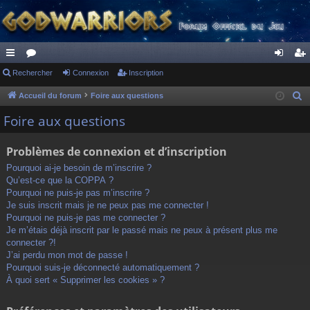
ac
Rechercher
or
Connexion
Inscription
on
ns
co
u
ne
cri
Accueil du forum
Foire aux questions
R
e
ur
m
xi
pti
Foire aux questions
c
ci
s
on
on
h
Problèmes de connexion et d’inscription
s
e
Pourquoi ai-je besoin de m’inscrire ?
r
Qu’est-ce que la COPPA ?
c
Pourquoi ne puis-je pas m’inscrire ?
h
Je suis inscrit mais je ne peux pas me connecter !
Pourquoi ne puis-je pas me connecter ?
e
Je m’étais déjà inscrit par le passé mais ne peux à présent plus me
r
connecter ?!
J’ai perdu mon mot de passe !
Pourquoi suis-je déconnecté automatiquement ?
À quoi sert « Supprimer les cookies » ?