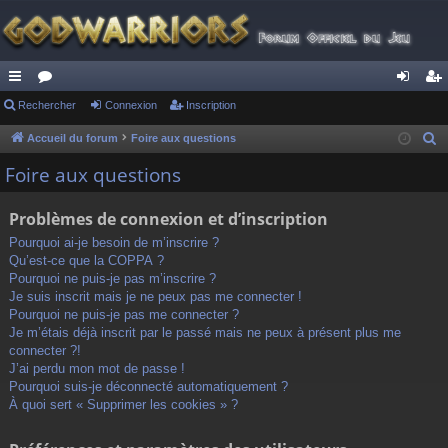
ac
Rechercher
or
Connexion
Inscription
on
ns
co
u
ne
cri
Accueil du forum
Foire aux questions
R
e
ur
m
xi
pti
Foire aux questions
c
ci
s
on
on
h
Problèmes de connexion et d’inscription
s
e
Pourquoi ai-je besoin de m’inscrire ?
r
Qu’est-ce que la COPPA ?
c
Pourquoi ne puis-je pas m’inscrire ?
h
Je suis inscrit mais je ne peux pas me connecter !
Pourquoi ne puis-je pas me connecter ?
e
Je m’étais déjà inscrit par le passé mais ne peux à présent plus me
r
connecter ?!
J’ai perdu mon mot de passe !
Pourquoi suis-je déconnecté automatiquement ?
À quoi sert « Supprimer les cookies » ?