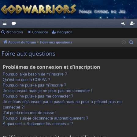
ac
Rechercher
or
Connexion
Inscription
on
ns
co
u
ne
cri
Accueil du forum
Foire aux questions
R
e
ur
m
xi
pti
Foire aux questions
c
ci
s
on
on
h
Problèmes de connexion et d’inscription
s
e
Pourquoi ai-je besoin de m’inscrire ?
r
Qu’est-ce que la COPPA ?
c
Pourquoi ne puis-je pas m’inscrire ?
h
Je suis inscrit mais je ne peux pas me connecter !
Pourquoi ne puis-je pas me connecter ?
e
Je m’étais déjà inscrit par le passé mais ne peux à présent plus me
r
connecter ?!
J’ai perdu mon mot de passe !
Pourquoi suis-je déconnecté automatiquement ?
À quoi sert « Supprimer les cookies » ?