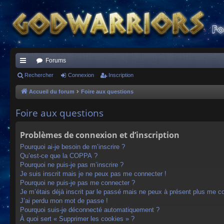
Forums
ac
Rechercher
Connexion
Inscription
co
Accueil du forum
Foire aux questions
ur
Foire aux questions
ci
Problèmes de connexion et d’inscription
s
Pourquoi ai-je besoin de m’inscrire ?
Qu’est-ce que la COPPA ?
Pourquoi ne puis-je pas m’inscrire ?
Je suis inscrit mais je ne peux pas me connecter !
Pourquoi ne puis-je pas me connecter ?
Je m’étais déjà inscrit par le passé mais ne peux à présent plus me c
J’ai perdu mon mot de passe !
Pourquoi suis-je déconnecté automatiquement ?
À quoi sert « Supprimer les cookies » ?