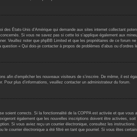
loi des États-Unis d’Amérique qui demande aux sites internet collectant pote
concernés. Si vous ne savez pas si cette loi s’applique également aux mineu
igner. Veuillez noter que phpBB Limited et que les propriétaires de ce forum 
la question « Qui dois-je contacter à propos de problèmes d’abus ou d’ordres l
tions afin d’empêcher les nouveaux visiteurs de s’inscrire. De même, il est ég
iser. Pour plus d’informations, veuillez contacter un administrateur du forum.
sse soient corrects. Si la fonctionnalité de la COPPA est activée et que vous 
exigeront également que les nouvelles inscriptions doivent être activées, soi
ription. Si vous aviez reçu un courrier électronique, consultez les instruction
le courrier électronique a été filtré en tant que pourriel. Si vous êtes certai