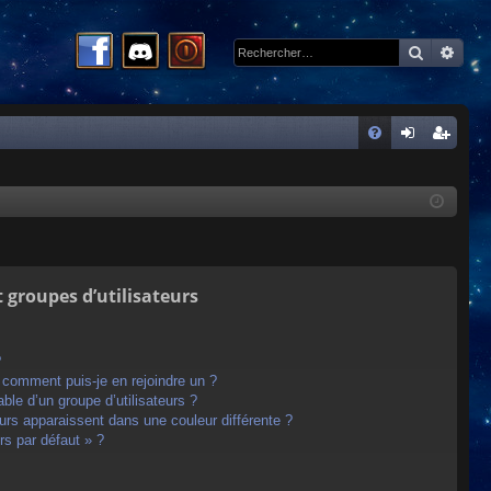
Recherc
Rech
R
FA
on
ns
Q
ne
cri
xi
pti
on
on
t groupes d’utilisateurs
?
t comment puis-je en rejoindre un ?
le d’un groupe d’utilisateurs ?
eurs apparaissent dans une couleur différente ?
rs par défaut » ?