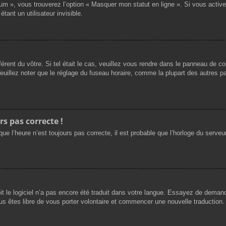
rum », vous trouverez l’option « Masquer mon statut en ligne ». Si vous activ
nt un utilisateur invisible.
férent du vôtre. Si tel était le cas, veuillez vous rendre dans le panneau de cont
llez noter que le réglage du fuseau horaire, comme la plupart des autres para
rs pas correcte !
ue l’heure n’est toujours pas correcte, il est probable que l’horloge du serveur
oit le logiciel n’a pas encore été traduit dans votre langue. Essayez de demande
us êtes libre de vous porter volontaire et commencer une nouvelle traduction. 