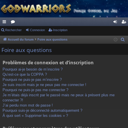
ac
Rechercher
or
Connexion
Inscription
on
ns
co
u
ne
cri
Accueil du forum
Foire aux questions
R
e
ur
m
xi
pti
Foire aux questions
c
ci
s
on
on
h
Problèmes de connexion et d’inscription
s
e
Pourquoi ai-je besoin de m’inscrire ?
r
Qu’est-ce que la COPPA ?
c
Pourquoi ne puis-je pas m’inscrire ?
h
Je suis inscrit mais je ne peux pas me connecter !
Pourquoi ne puis-je pas me connecter ?
e
Je m’étais déjà inscrit par le passé mais ne peux à présent plus me
r
connecter ?!
J’ai perdu mon mot de passe !
Pourquoi suis-je déconnecté automatiquement ?
À quoi sert « Supprimer les cookies » ?