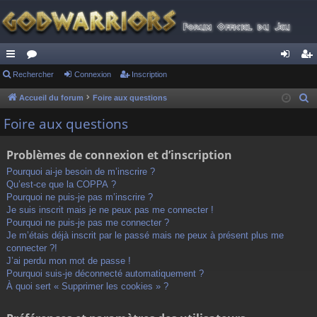
ac
Rechercher
or
Connexion
Inscription
on
ns
co
u
ne
cri
Accueil du forum
Foire aux questions
R
e
ur
m
xi
pti
Foire aux questions
c
ci
s
on
on
h
Problèmes de connexion et d’inscription
s
e
Pourquoi ai-je besoin de m’inscrire ?
r
Qu’est-ce que la COPPA ?
c
Pourquoi ne puis-je pas m’inscrire ?
h
Je suis inscrit mais je ne peux pas me connecter !
Pourquoi ne puis-je pas me connecter ?
e
Je m’étais déjà inscrit par le passé mais ne peux à présent plus me
r
connecter ?!
J’ai perdu mon mot de passe !
Pourquoi suis-je déconnecté automatiquement ?
À quoi sert « Supprimer les cookies » ?