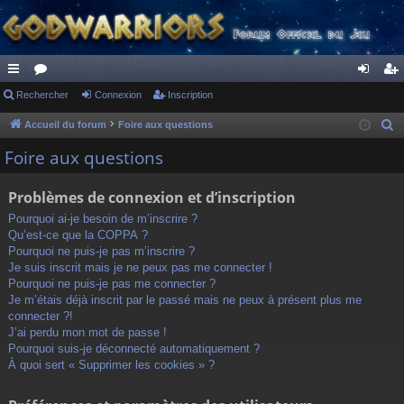
ac
Rechercher
or
Connexion
Inscription
on
ns
co
u
ne
cri
Accueil du forum
Foire aux questions
R
e
ur
m
xi
pti
Foire aux questions
c
ci
s
on
on
h
Problèmes de connexion et d’inscription
s
e
Pourquoi ai-je besoin de m’inscrire ?
r
Qu’est-ce que la COPPA ?
c
Pourquoi ne puis-je pas m’inscrire ?
h
Je suis inscrit mais je ne peux pas me connecter !
Pourquoi ne puis-je pas me connecter ?
e
Je m’étais déjà inscrit par le passé mais ne peux à présent plus me
r
connecter ?!
J’ai perdu mon mot de passe !
Pourquoi suis-je déconnecté automatiquement ?
À quoi sert « Supprimer les cookies » ?