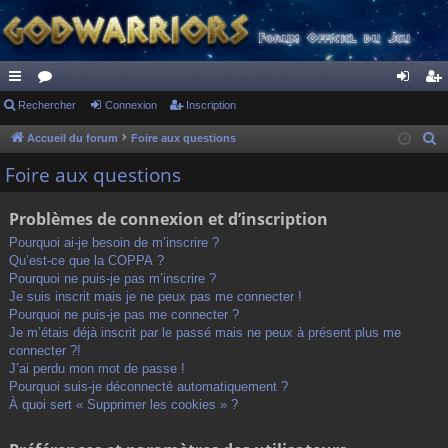
ac
Rechercher
or
Connexion
Inscription
on
ns
co
u
ne
cri
Accueil du forum
Foire aux questions
R
e
ur
m
xi
pti
Foire aux questions
c
ci
s
on
on
h
Problèmes de connexion et d’inscription
s
e
Pourquoi ai-je besoin de m’inscrire ?
r
Qu’est-ce que la COPPA ?
c
Pourquoi ne puis-je pas m’inscrire ?
h
Je suis inscrit mais je ne peux pas me connecter !
Pourquoi ne puis-je pas me connecter ?
e
Je m’étais déjà inscrit par le passé mais ne peux à présent plus me
r
connecter ?!
J’ai perdu mon mot de passe !
Pourquoi suis-je déconnecté automatiquement ?
À quoi sert « Supprimer les cookies » ?