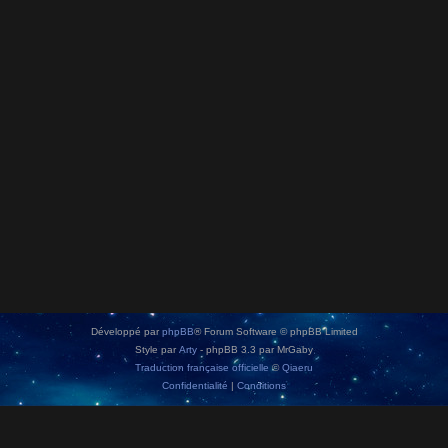
Développé par
phpBB
® Forum Software © phpBB Limited
Style par
Arty
- phpBB 3.3 par MrGaby
Traduction française officielle
©
Qiaeru
Confidentialité
|
Conditions