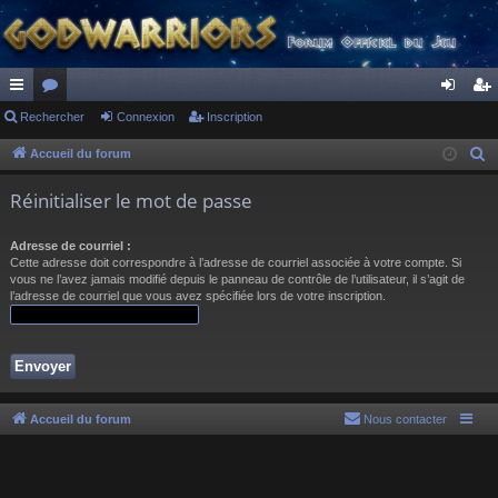
ac
Rechercher
or
Connexion
Inscription
on
ns
co
u
ne
cri
Accueil du forum
R
e
ur
m
xi
pti
Réinitialiser le mot de passe
c
ci
s
on
on
h
Adresse de courriel :
s
e
Cette adresse doit correspondre à l’adresse de courriel associée à votre compte. Si
r
vous ne l’avez jamais modifié depuis le panneau de contrôle de l’utilisateur, il s’agit de
l’adresse de courriel que vous avez spécifiée lors de votre inscription.
c
h
e
r
Accueil du forum
Nous contacter