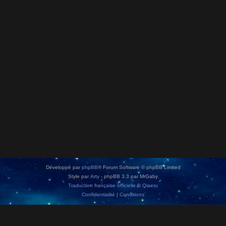
Développé par
phpBB
® Forum Software © phpBB Limited
Style par
Arty
- phpBB 3.3 par MrGaby
Traduction française officielle
©
Qiaeru
Confidentialité
|
Conditions