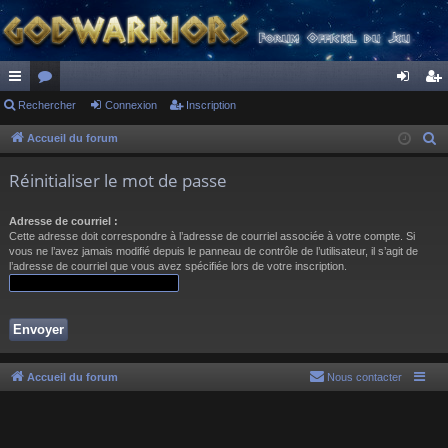
ac
Rechercher
or
Connexion
Inscription
on
ns
co
u
ne
cri
Accueil du forum
R
e
ur
m
xi
pti
Réinitialiser le mot de passe
c
ci
s
on
on
h
Adresse de courriel :
s
e
Cette adresse doit correspondre à l’adresse de courriel associée à votre compte. Si
r
vous ne l’avez jamais modifié depuis le panneau de contrôle de l’utilisateur, il s’agit de
l’adresse de courriel que vous avez spécifiée lors de votre inscription.
c
h
e
r
Accueil du forum
Nous contacter