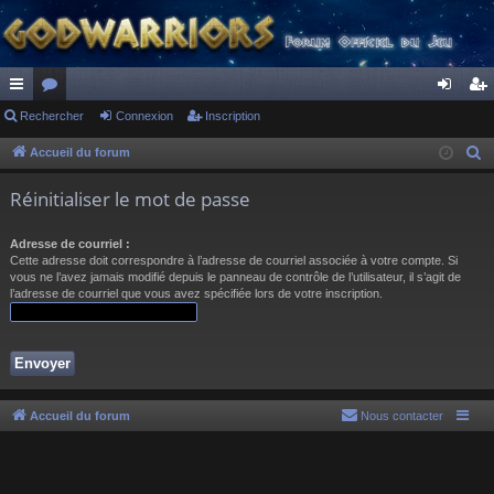
ac
Rechercher
or
Connexion
Inscription
on
ns
co
u
ne
cri
Accueil du forum
R
e
ur
m
xi
pti
Réinitialiser le mot de passe
c
ci
s
on
on
h
Adresse de courriel :
s
e
Cette adresse doit correspondre à l’adresse de courriel associée à votre compte. Si
r
vous ne l’avez jamais modifié depuis le panneau de contrôle de l’utilisateur, il s’agit de
l’adresse de courriel que vous avez spécifiée lors de votre inscription.
c
h
e
r
Accueil du forum
Nous contacter