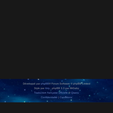
Développé par
phpBB
® Forum Software © phpBB Limited
Style par
Arty
- phpBB 3.3 par MrGaby
Traduction française officielle
©
Qiaeru
Confidentialité
|
Conditions