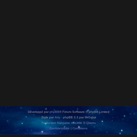
Développé par
phpBB
® Forum Software © phpBB Limited
Style par
Arty
- phpBB 3.3 par MrGaby
Traduction française officielle
©
Qiaeru
Confidentialité
|
Conditions