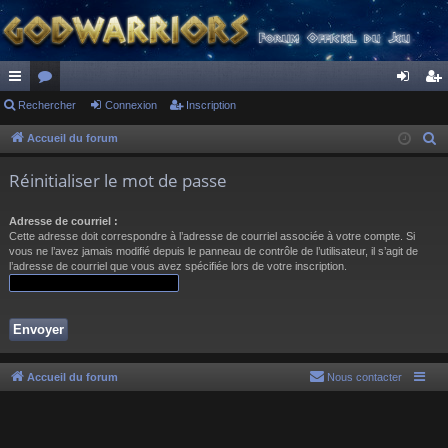
ac
Rechercher
or
Connexion
Inscription
on
ns
co
u
ne
cri
Accueil du forum
R
e
ur
m
xi
pti
Réinitialiser le mot de passe
c
ci
s
on
on
h
Adresse de courriel :
s
e
Cette adresse doit correspondre à l’adresse de courriel associée à votre compte. Si
r
vous ne l’avez jamais modifié depuis le panneau de contrôle de l’utilisateur, il s’agit de
l’adresse de courriel que vous avez spécifiée lors de votre inscription.
c
h
e
r
Accueil du forum
Nous contacter