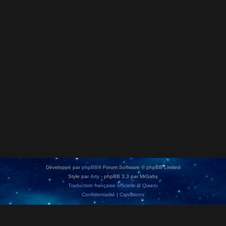
Développé par
phpBB
® Forum Software © phpBB Limited
Style par
Arty
- phpBB 3.3 par MrGaby
Traduction française officielle
©
Qiaeru
Confidentialité
|
Conditions