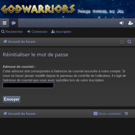
ac
Rechercher
or
Connexion
Inscription
on
ns
co
u
ne
cri
Accueil du forum
R
e
ur
m
xi
pti
Réinitialiser le mot de passe
c
ci
s
on
on
h
Adresse de courriel :
s
e
Cette adresse doit correspondre à l’adresse de courriel associée à votre compte. Si
r
vous ne l’avez jamais modifié depuis le panneau de contrôle de l’utilisateur, il s’agit de
l’adresse de courriel que vous avez spécifiée lors de votre inscription.
c
h
e
r
Accueil du forum
Nous contacter