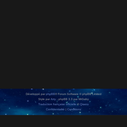
Développé par
phpBB
® Forum Software © phpBB Limited
Style par
Arty
- phpBB 3.3 par MrGaby
Traduction française officielle
©
Qiaeru
Confidentialité
|
Conditions