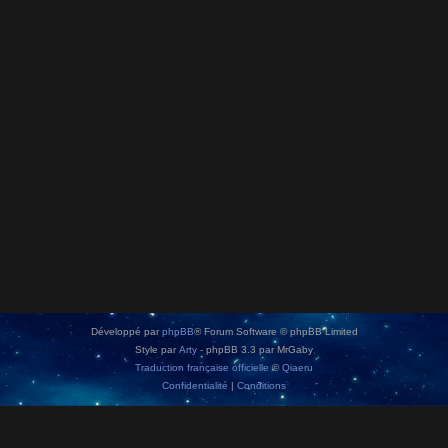
Développé par
phpBB
® Forum Software © phpBB Limited
Style par
Arty
- phpBB 3.3 par MrGaby
Traduction française officielle
©
Qiaeru
Confidentialité
|
Conditions