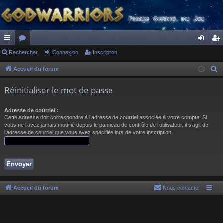
ac
Rechercher
or
Connexion
Inscription
on
ns
co
u
ne
cri
Accueil du forum
R
e
ur
m
xi
pti
Réinitialiser le mot de passe
c
ci
s
on
on
h
Adresse de courriel :
s
e
Cette adresse doit correspondre à l’adresse de courriel associée à votre compte. Si
r
vous ne l’avez jamais modifié depuis le panneau de contrôle de l’utilisateur, il s’agit de
l’adresse de courriel que vous avez spécifiée lors de votre inscription.
c
h
e
r
Accueil du forum
Nous contacter