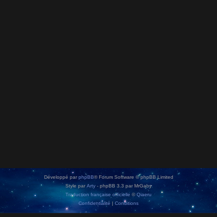
Développé par
phpBB
® Forum Software © phpBB Limited
Style par
Arty
- phpBB 3.3 par MrGaby
Traduction française officielle
©
Qiaeru
Confidentialité
|
Conditions