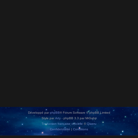
Développé par
phpBB
® Forum Software © phpBB Limited
Style par
Arty
- phpBB 3.3 par MrGaby
Traduction française officielle
©
Qiaeru
Confidentialité
|
Conditions