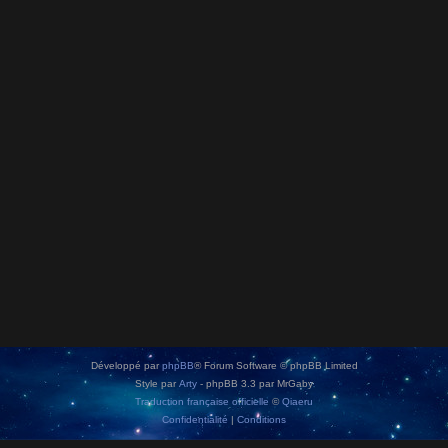
Développé par
phpBB
® Forum Software © phpBB Limited
Style par
Arty
- phpBB 3.3 par MrGaby
Traduction française officielle
©
Qiaeru
Confidentialité
|
Conditions