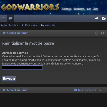
ac
Rechercher
or
Connexion
Inscription
on
ns
co
u
ne
cri
Accueil du forum
R
e
ur
m
xi
pti
Réinitialiser le mot de passe
c
ci
s
on
on
h
Adresse de courriel :
s
e
Cette adresse doit correspondre à l’adresse de courriel associée à votre compte. Si
r
vous ne l’avez jamais modifié depuis le panneau de contrôle de l’utilisateur, il s’agit de
l’adresse de courriel que vous avez spécifiée lors de votre inscription.
c
h
e
r
Accueil du forum
Nous contacter