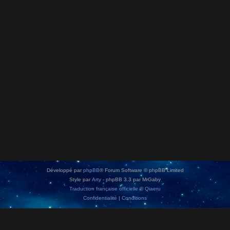
Développé par
phpBB
® Forum Software © phpBB Limited
Style par
Arty
- phpBB 3.3 par MrGaby
Traduction française officielle
©
Qiaeru
Confidentialité
|
Conditions