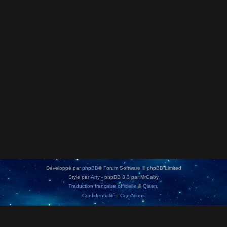
Développé par
phpBB
® Forum Software © phpBB Limited
Style par
Arty
- phpBB 3.3 par MrGaby
Traduction française officielle
©
Qiaeru
Confidentialité
|
Conditions