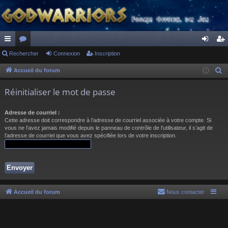
ac
Rechercher
or
Connexion
Inscription
on
ns
co
u
ne
cri
Accueil du forum
R
e
ur
m
xi
pti
Réinitialiser le mot de passe
c
ci
s
on
on
h
Adresse de courriel :
s
e
Cette adresse doit correspondre à l’adresse de courriel associée à votre compte. Si
r
vous ne l’avez jamais modifié depuis le panneau de contrôle de l’utilisateur, il s’agit de
l’adresse de courriel que vous avez spécifiée lors de votre inscription.
c
h
e
r
Accueil du forum
Nous contacter