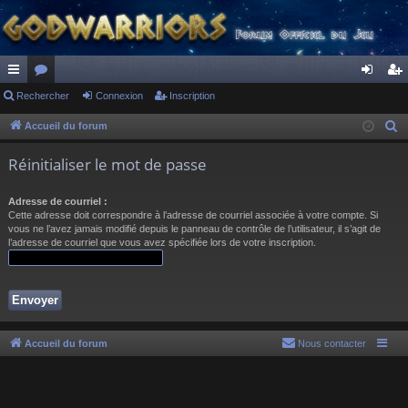
ac
Rechercher
or
Connexion
Inscription
on
ns
co
u
ne
cri
Accueil du forum
R
e
ur
m
xi
pti
Réinitialiser le mot de passe
c
ci
s
on
on
h
Adresse de courriel :
s
e
Cette adresse doit correspondre à l’adresse de courriel associée à votre compte. Si
r
vous ne l’avez jamais modifié depuis le panneau de contrôle de l’utilisateur, il s’agit de
l’adresse de courriel que vous avez spécifiée lors de votre inscription.
c
h
e
r
Accueil du forum
Nous contacter