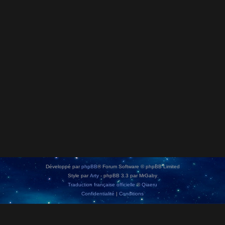
Développé par
phpBB
® Forum Software © phpBB Limited
Style par
Arty
- phpBB 3.3 par MrGaby
Traduction française officielle
©
Qiaeru
Confidentialité
|
Conditions