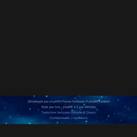
Développé par
phpBB
® Forum Software © phpBB Limited
Style par
Arty
- phpBB 3.3 par MrGaby
Traduction française officielle
©
Qiaeru
Confidentialité
|
Conditions