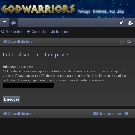
ac
Rechercher
or
Connexion
Inscription
on
ns
co
u
ne
cri
Accueil du forum
R
e
ur
m
xi
pti
Réinitialiser le mot de passe
c
ci
s
on
on
h
Adresse de courriel :
s
e
Cette adresse doit correspondre à l’adresse de courriel associée à votre compte. Si
r
vous ne l’avez jamais modifié depuis le panneau de contrôle de l’utilisateur, il s’agit de
l’adresse de courriel que vous avez spécifiée lors de votre inscription.
c
h
e
r
Accueil du forum
Nous contacter