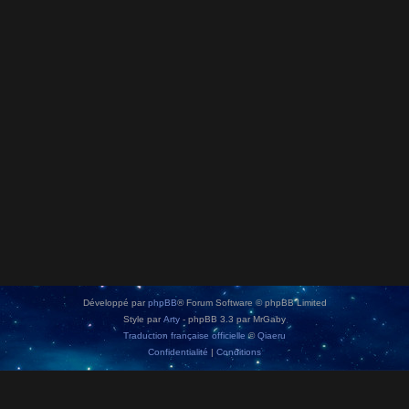
Développé par
phpBB
® Forum Software © phpBB Limited
Style par
Arty
- phpBB 3.3 par MrGaby
Traduction française officielle
©
Qiaeru
Confidentialité
|
Conditions