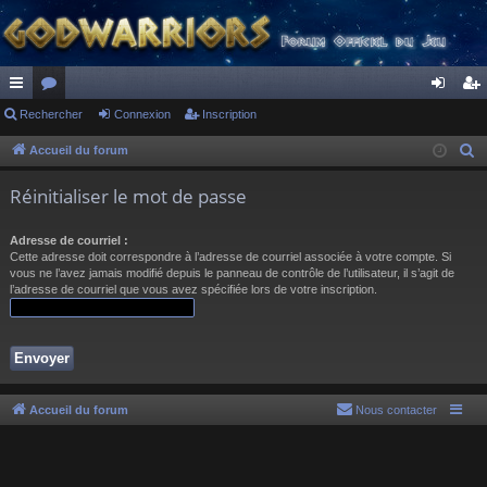
ac
Rechercher
or
Connexion
Inscription
on
ns
co
u
ne
cri
Accueil du forum
R
e
ur
m
xi
pti
Réinitialiser le mot de passe
c
ci
s
on
on
h
Adresse de courriel :
s
e
Cette adresse doit correspondre à l’adresse de courriel associée à votre compte. Si
r
vous ne l’avez jamais modifié depuis le panneau de contrôle de l’utilisateur, il s’agit de
l’adresse de courriel que vous avez spécifiée lors de votre inscription.
c
h
e
r
Accueil du forum
Nous contacter