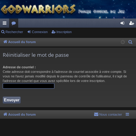
ac
Rechercher
or
Connexion
Inscription
on
ns
co
u
ne
cri
Accueil du forum
R
e
ur
m
xi
pti
Réinitialiser le mot de passe
c
ci
s
on
on
h
Adresse de courriel :
s
e
Cette adresse doit correspondre à l’adresse de courriel associée à votre compte. Si
r
vous ne l’avez jamais modifié depuis le panneau de contrôle de l’utilisateur, il s’agit de
l’adresse de courriel que vous avez spécifiée lors de votre inscription.
c
h
e
r
Accueil du forum
Nous contacter