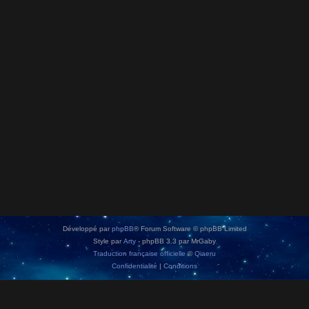
Développé par
phpBB
® Forum Software © phpBB Limited
Style par
Arty
- phpBB 3.3 par MrGaby
Traduction française officielle
©
Qiaeru
Confidentialité
|
Conditions