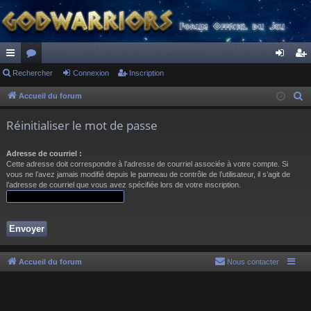
ac
Rechercher
or
Connexion
Inscription
on
ns
co
u
ne
cri
Accueil du forum
R
e
ur
m
xi
pti
Réinitialiser le mot de passe
c
ci
s
on
on
h
Adresse de courriel :
s
e
Cette adresse doit correspondre à l’adresse de courriel associée à votre compte. Si
r
vous ne l’avez jamais modifié depuis le panneau de contrôle de l’utilisateur, il s’agit de
l’adresse de courriel que vous avez spécifiée lors de votre inscription.
c
h
e
r
Accueil du forum
Nous contacter