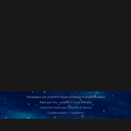
Développé par
phpBB
® Forum Software © phpBB Limited
Style par
Arty
- phpBB 3.3 par MrGaby
Traduction française officielle
©
Qiaeru
Confidentialité
|
Conditions