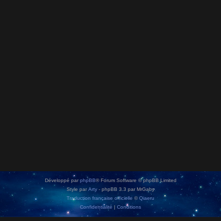
Développé par
phpBB
® Forum Software © phpBB Limited
Style par
Arty
- phpBB 3.3 par MrGaby
Traduction française officielle
©
Qiaeru
Confidentialité
|
Conditions