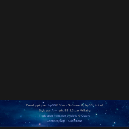
Développé par
phpBB
® Forum Software © phpBB Limited
Style par
Arty
- phpBB 3.3 par MrGaby
Traduction française officielle
©
Qiaeru
Confidentialité
|
Conditions