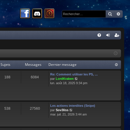
Recherc
Rech
R
FA
on
ns
Q
ne
cri
xi
pti
Sujets
Messages
Dernier message
on
on
Re: Comment utiliser les PS, …
188
6084
C
par
LordKraken
o
lun. août 18, 2025 9:34 pm
n
s
u
l
t
Les actions interdites (Snipe)
538
27560
e
C
par
Sov3liss
r
o
mar. juil. 21, 2026 3:44 am
l
n
e
s
d
u