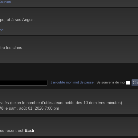
Sounion
pe, et à ses Anges.
pe
tre les clans.
J’ai oublié mon mot de passe
|
Se souvenir de moi
 invités (selon le nombre d’utilisateurs actifs des 10 dernières minutes)
78
le sam. août 01, 2026 7:00 pm
us récent est
Basti