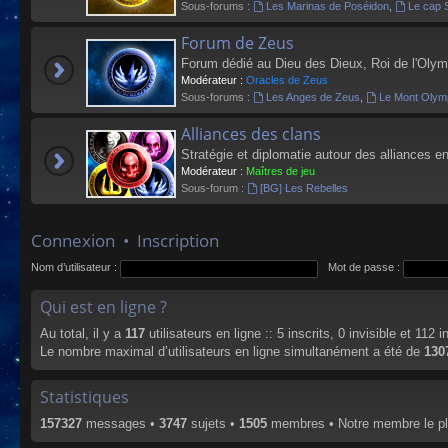
Sous-forums :
Les Marinas de Poséidon
,
Le cap 
Forum de Zeus
Forum dédié au Dieu des Dieux, Roi de l'Olym
Modérateur :
Oracles de Zeus
Sous-forums :
Les Anges de Zeus
,
Le Mont Olym
Alliances des clans
Stratégie et diplomatie autour des alliances en
Modérateur :
Maîtres de jeu
Sous-forum :
[BG] Les Rebelles
Connexion
•
Inscription
Nom d’utilisateur :
Mot de passe :
Qui est en ligne ?
Au total, il y a
117
utilisateurs en ligne :: 5 inscrits, 0 invisible et 112
Le nombre maximal d’utilisateurs en ligne simultanément a été de
130
Statistiques
157327
messages •
3747
sujets •
1505
membres • Notre membre le pl