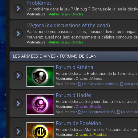
Problèmes
Un problème dans le jeu ? Un bug ? Signalez-le ici en le décri
Modérateurs :
Maîtres de jeu
,
Oracles
L'Agora (ex-discussions of the dead)
Parlez ici de vos passions : films, musique, livres ou mangas
trouverez aussi nos jeux et notamment le célèbre concours de
Modérateurs :
Maîtres de jeu
,
Oracles
LES ARMÉES DIVINES - FORUMS DE CLAN
Forum d'Athéna
Forum dédié à la Protectrice de la Terre et à 
Modérateur :
Oracles d'Athéna
Sous-forums :
Les Chevaliers d'Athéna
,
Aux port
Forum d'Hadès
Forum dédié au Seigneur des Enfers et à ses
Modérateur :
Oracles d'Hadès
Sous-forums :
Les Spectres d'Hadès
,
La porte d
Forum de Poséidon
Forum dédié au Maître des 7 océans et à ses
Modérateur :
Oracles de Poséidon