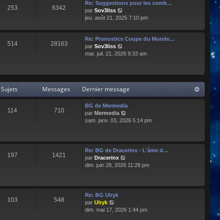
e
l
Re: Suggestions pour les comb…
253
6342
r
t
C
par
Sov3liss
n
e
o
jeu. août 21, 2025 7:10 pm
i
r
n
e
l
s
r
Re: Pronostics Coupe du Monde…
e
u
514
28163
m
C
par
Sov3liss
d
l
e
o
mar. juil. 21, 2026 9:33 am
e
t
s
n
r
e
s
s
n
r
a
u
i
l
g
l
e
e
Sujets
Messages
Dernier message
e
t
r
d
e
m
e
r
BG de Mermedia
e
r
114
710
l
C
par
Mermedia
s
n
e
o
sam. janv. 03, 2026 5:14 pm
s
i
d
n
a
e
e
s
g
r
r
u
e
m
n
l
e
Re: BG de Dracerinx - L'âme d…
197
1421
i
t
s
C
par
Dracerinx
e
e
s
o
dim. juin 28, 2026 11:28 pm
r
r
a
n
m
l
g
s
e
e
e
u
s
d
l
Re: BG Ulryk
103
548
s
e
t
C
par
Ulryk
a
r
e
o
dim. mai 17, 2026 1:44 pm
g
n
r
n