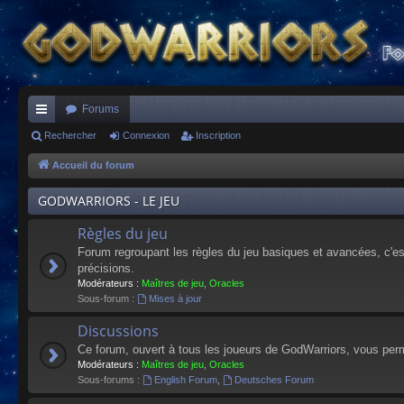
Forums
ac
Rechercher
Connexion
Inscription
co
Accueil du forum
ur
GODWARRIORS - LE JEU
ci
Règles du jeu
s
Forum regroupant les règles du jeu basiques et avancées, c'est 
précisions.
Modérateurs :
Maîtres de jeu
,
Oracles
Sous-forum :
Mises à jour
Discussions
Ce forum, ouvert à tous les joueurs de GodWarriors, vous perm
Modérateurs :
Maîtres de jeu
,
Oracles
Sous-forums :
English Forum
,
Deutsches Forum