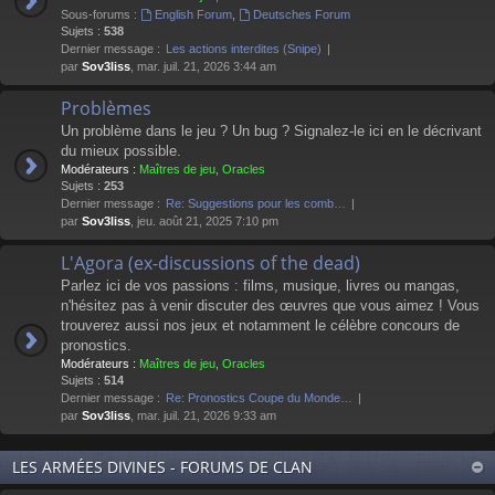
Sous-forums :
English Forum
,
Deutsches Forum
Sujets :
538
Dernier message :
Les actions interdites (Snipe)
par
Sov3liss
, mar. juil. 21, 2026 3:44 am
Problèmes
Un problème dans le jeu ? Un bug ? Signalez-le ici en le décrivant
du mieux possible.
Modérateurs :
Maîtres de jeu
,
Oracles
Sujets :
253
Dernier message :
Re: Suggestions pour les comb…
par
Sov3liss
, jeu. août 21, 2025 7:10 pm
L'Agora (ex-discussions of the dead)
Parlez ici de vos passions : films, musique, livres ou mangas,
n'hésitez pas à venir discuter des œuvres que vous aimez ! Vous
trouverez aussi nos jeux et notamment le célèbre concours de
pronostics.
Modérateurs :
Maîtres de jeu
,
Oracles
Sujets :
514
Dernier message :
Re: Pronostics Coupe du Monde…
par
Sov3liss
, mar. juil. 21, 2026 9:33 am
LES ARMÉES DIVINES - FORUMS DE CLAN