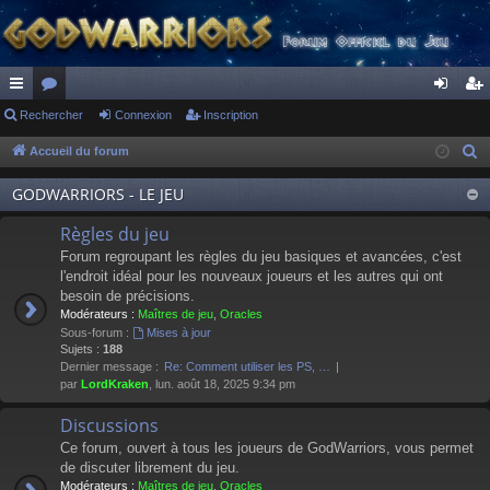
ac
Rechercher
or
Connexion
Inscription
on
ns
co
u
ne
cri
Accueil du forum
R
e
ur
m
xi
pti
GODWARRIORS - LE JEU
c
ci
s
on
on
h
Règles du jeu
s
e
Forum regroupant les règles du jeu basiques et avancées, c'est
r
l'endroit idéal pour les nouveaux joueurs et les autres qui ont
besoin de précisions.
c
Modérateurs :
Maîtres de jeu
,
Oracles
h
Sous-forum :
Mises à jour
e
Sujets :
188
Dernier message :
Re: Comment utiliser les PS, …
r
par
LordKraken
, lun. août 18, 2025 9:34 pm
Discussions
Ce forum, ouvert à tous les joueurs de GodWarriors, vous permet
de discuter librement du jeu.
Modérateurs :
Maîtres de jeu
,
Oracles