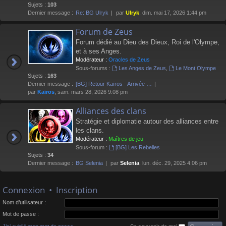
Sujets :
103
Dernier message :
Re: BG Ulryk
par
Ulryk
, dim. mai 17, 2026 1:44 pm
Forum de Zeus
Forum dédié au Dieu des Dieux, Roi de l'Olympe,
et à ses Anges.
Modérateur :
Oracles de Zeus
Sous-forums :
Les Anges de Zeus
,
Le Mont Olympe
Sujets :
163
Dernier message :
[BG] Retour Kaïros - Arrivée …
par
Kaïros
, sam. mars 28, 2026 9:08 pm
Alliances des clans
Stratégie et diplomatie autour des alliances entre
les clans.
Modérateur :
Maîtres de jeu
Sous-forum :
[BG] Les Rebelles
Sujets :
34
Dernier message :
BG Selenia
par
Selenia
, lun. déc. 29, 2025 4:06 pm
Connexion
•
Inscription
Nom d’utilisateur :
Mot de passe :