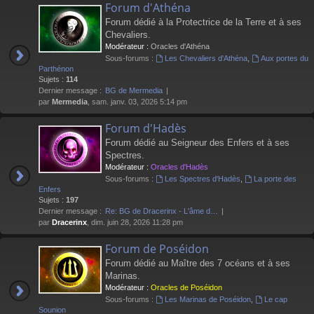
Forum d'Athéna
Forum dédié à la Protectrice de la Terre et à ses
Chevaliers.
Modérateur :
Oracles d'Athéna
Sous-forums :
Les Chevaliers d'Athéna
,
Aux portes du
Parthénon
Sujets :
114
Dernier message :
BG de Mermedia
par
Mermedia
, sam. janv. 03, 2026 5:14 pm
Forum d'Hadès
Forum dédié au Seigneur des Enfers et à ses
Spectres.
Modérateur :
Oracles d'Hadès
Sous-forums :
Les Spectres d'Hadès
,
La porte des
Enfers
Sujets :
197
Dernier message :
Re: BG de Dracerinx - L'âme d…
par
Dracerinx
, dim. juin 28, 2026 11:28 pm
Forum de Poséidon
Forum dédié au Maître des 7 océans et à ses
Marinas.
Modérateur :
Oracles de Poséidon
Sous-forums :
Les Marinas de Poséidon
,
Le cap
Sounion