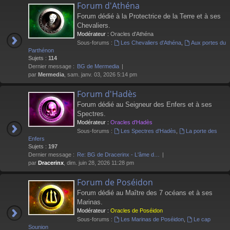
Forum d'Athéna
Forum dédié à la Protectrice de la Terre et à ses
Chevaliers.
Modérateur :
Oracles d'Athéna
Sous-forums :
Les Chevaliers d'Athéna
,
Aux portes du
Parthénon
Sujets :
114
Dernier message :
BG de Mermedia
par
Mermedia
, sam. janv. 03, 2026 5:14 pm
Forum d'Hadès
Forum dédié au Seigneur des Enfers et à ses
Spectres.
Modérateur :
Oracles d'Hadès
Sous-forums :
Les Spectres d'Hadès
,
La porte des
Enfers
Sujets :
197
Dernier message :
Re: BG de Dracerinx - L'âme d…
par
Dracerinx
, dim. juin 28, 2026 11:28 pm
Forum de Poséidon
Forum dédié au Maître des 7 océans et à ses
Marinas.
Modérateur :
Oracles de Poséidon
Sous-forums :
Les Marinas de Poséidon
,
Le cap
Sounion