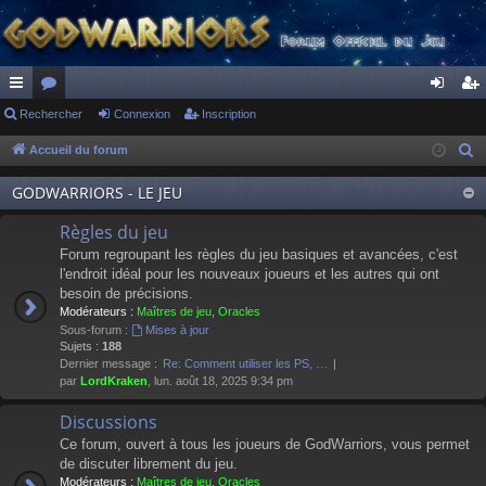
ac
Rechercher
or
Connexion
Inscription
on
ns
co
u
ne
cri
Accueil du forum
R
e
ur
m
xi
pti
GODWARRIORS - LE JEU
c
ci
s
on
on
h
Règles du jeu
s
e
Forum regroupant les règles du jeu basiques et avancées, c'est
r
l'endroit idéal pour les nouveaux joueurs et les autres qui ont
besoin de précisions.
c
Modérateurs :
Maîtres de jeu
,
Oracles
h
Sous-forum :
Mises à jour
e
Sujets :
188
Dernier message :
Re: Comment utiliser les PS, …
r
par
LordKraken
, lun. août 18, 2025 9:34 pm
Discussions
Ce forum, ouvert à tous les joueurs de GodWarriors, vous permet
de discuter librement du jeu.
Modérateurs :
Maîtres de jeu
,
Oracles