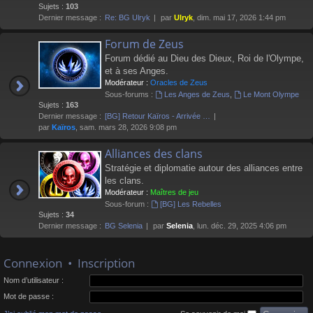
Sujets :
103
Dernier message :
Re: BG Ulryk
par
Ulryk
, dim. mai 17, 2026 1:44 pm
Forum de Zeus
Forum dédié au Dieu des Dieux, Roi de l'Olympe,
et à ses Anges.
Modérateur :
Oracles de Zeus
Sous-forums :
Les Anges de Zeus
,
Le Mont Olympe
Sujets :
163
Dernier message :
[BG] Retour Kaïros - Arrivée …
par
Kaïros
, sam. mars 28, 2026 9:08 pm
Alliances des clans
Stratégie et diplomatie autour des alliances entre
les clans.
Modérateur :
Maîtres de jeu
Sous-forum :
[BG] Les Rebelles
Sujets :
34
Dernier message :
BG Selenia
par
Selenia
, lun. déc. 29, 2025 4:06 pm
Connexion
•
Inscription
Nom d’utilisateur :
Mot de passe :