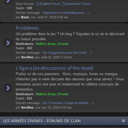
Sous-forums :
English Forum
,
Deutsches Forum
Sujets :
539
Dernier message :
Apprendre le copywriting pour…
par
Basti
, ven. août 07, 2026 5:56 am
Problèmes
Un problème dans le jeu ? Un bug ? Signalez-le ici en le décrivant
du mieux possible.
Modérateurs :
Maîtres de jeu
,
Oracles
Sujets :
253
Dernier message :
Re: Suggestions pour les comb…
par
Sov3liss
, jeu. août 21, 2025 7:10 pm
L'Agora (ex-discussions of the dead)
Parlez ici de vos passions : films, musique, livres ou mangas,
n'hésitez pas à venir discuter des œuvres que vous aimez ! Vous
trouverez aussi nos jeux et notamment le célèbre concours de
pronostics.
Modérateurs :
Maîtres de jeu
,
Oracles
Sujets :
514
Dernier message :
Re: Pronostics Coupe du Monde…
par
Sov3liss
, mar. juil. 21, 2026 9:33 am
LES ARMÉES DIVINES - FORUMS DE CLAN