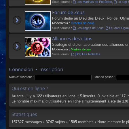
Sous-forums :
Les Marinas de Poséidon
,
Le cap 
Forum de Zeus
Forum dédié au Dieu des Dieux, Roi de l'Olym
Modérateur :
Oracles de Zeus
Sous-forums :
Les Anges de Zeus
,
Le Mont Olym
Alliances des clans
Stratégie et diplomatie autour des alliances en
Modérateur :
Maîtres de jeu
Sous-forum :
[BG] Les Rebelles
Connexion
•
Inscription
Nom d’utilisateur :
Mot de passe :
Qui est en ligne ?
Au total, il y a
122
utilisateurs en ligne :: 5 inscrits, 0 invisible et 117
Le nombre maximal d’utilisateurs en ligne simultanément a été de
130
Statistiques
157327
messages •
3747
sujets •
1505
membres • Notre membre le pl