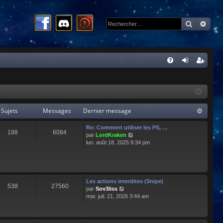
Recherc
Rech
R
FA
on
ns
Q
ne
cri
xi
pti
Sujets
Messages
Dernier message
on
on
Re: Comment utiliser les PS, …
188
6084
C
par
LordKraken
o
lun. août 18, 2025 9:34 pm
n
s
u
l
t
Les actions interdites (Snipe)
538
27560
e
C
par
Sov3liss
r
o
mar. juil. 21, 2026 3:44 am
l
n
e
s
d
u