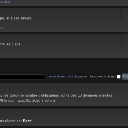
Sounion
pe, et à ses Anges.
pe
tre les clans.
J’ai oublié mon mot de passe
|
Se souvenir de moi
 invités (selon le nombre d’utilisateurs actifs des 10 dernières minutes)
78
le sam. août 01, 2026 7:00 pm
us récent est
Basti