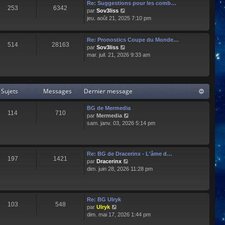
e
l
Re: Suggestions pour les comb…
253
6342
r
t
C
par
Sov3liss
n
e
o
jeu. août 21, 2025 7:10 pm
i
r
n
e
l
s
r
Re: Pronostics Coupe du Monde…
e
u
514
28163
m
C
par
Sov3liss
d
l
e
o
mar. juil. 21, 2026 9:33 am
e
t
s
n
r
e
s
s
n
r
a
u
i
l
g
l
e
e
Sujets
Messages
Dernier message
e
t
r
d
e
m
e
r
BG de Mermedia
e
r
114
710
l
C
par
Mermedia
s
n
e
o
sam. janv. 03, 2026 5:14 pm
s
i
d
n
a
e
e
s
g
r
r
u
e
m
n
l
e
Re: BG de Dracerinx - L'âme d…
197
1421
i
t
s
C
par
Dracerinx
e
e
s
o
dim. juin 28, 2026 11:28 pm
r
r
a
n
m
l
g
s
e
e
e
u
s
d
l
Re: BG Ulryk
103
548
s
e
t
C
par
Ulryk
a
r
e
o
dim. mai 17, 2026 1:44 pm
g
n
r
n