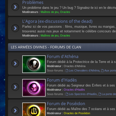
Problèmes
Un problème dans le jeu ? Un bug ? Signalez-le ici en le décri
Modérateurs :
Maîtres de jeu
,
Oracles
L'Agora (ex-discussions of the dead)
Parlez ici de vos passions : films, musique, livres ou mangas
trouverez aussi nos jeux et notamment le célèbre concours de
Modérateurs :
Maîtres de jeu
,
Oracles
LES ARMÉES DIVINES - FORUMS DE CLAN
Forum d'Athéna
Forum dédié à la Protectrice de la Terre et à 
Modérateur :
Oracles d'Athéna
Sous-forums :
Les Chevaliers d'Athéna
,
Aux port
Forum d'Hadès
Forum dédié au Seigneur des Enfers et à ses
Modérateur :
Oracles d'Hadès
Sous-forums :
Les Spectres d'Hadès
,
La porte d
Forum de Poséidon
Forum dédié au Maître des 7 océans et à ses
Modérateur :
Oracles de Poséidon