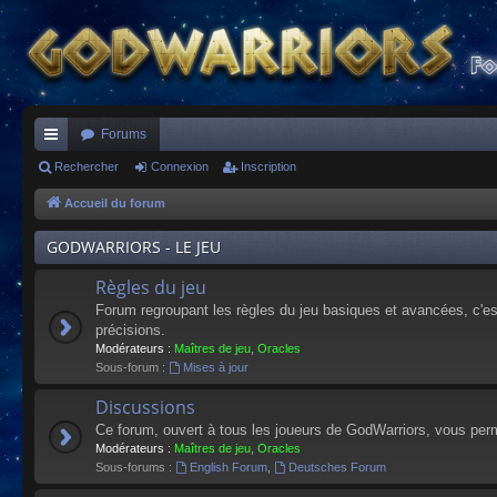
Forums
ac
Rechercher
Connexion
Inscription
co
Accueil du forum
ur
GODWARRIORS - LE JEU
ci
Règles du jeu
s
Forum regroupant les règles du jeu basiques et avancées, c'est 
précisions.
Modérateurs :
Maîtres de jeu
,
Oracles
Sous-forum :
Mises à jour
Discussions
Ce forum, ouvert à tous les joueurs de GodWarriors, vous perm
Modérateurs :
Maîtres de jeu
,
Oracles
Sous-forums :
English Forum
,
Deutsches Forum