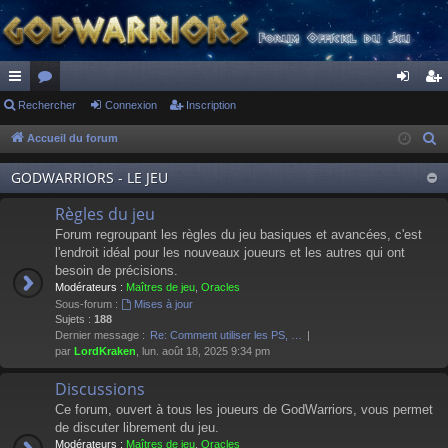
ac
Rechercher
or
Connexion
Inscription
on
ns
co
u
ne
cri
Accueil du forum
R
e
ur
m
xi
pti
GODWARRIORS - LE JEU
c
ci
s
on
on
h
Règles du jeu
s
e
Forum regroupant les règles du jeu basiques et avancées, c'est
r
l'endroit idéal pour les nouveaux joueurs et les autres qui ont
besoin de précisions.
c
Modérateurs :
Maîtres de jeu
,
Oracles
h
Sous-forum :
Mises à jour
e
Sujets :
188
Dernier message :
Re: Comment utiliser les PS, …
r
par
LordKraken
, lun. août 18, 2025 9:34 pm
Discussions
Ce forum, ouvert à tous les joueurs de GodWarriors, vous permet
de discuter librement du jeu.
Modérateurs :
Maîtres de jeu
,
Oracles