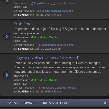
Sous-forums :
English Forum
,
Deutsches Forum
Sujets :
538
Dernier message :
Les actions interdites (Snipe)
par
Sov3liss
, mar. juil. 21, 2026 3:44 am
Problèmes
Un problème dans le jeu ? Un bug ? Signalez-le ici en le décrivant
du mieux possible.
Modérateurs :
Maîtres de jeu
,
Oracles
Sujets :
253
Dernier message :
Re: Suggestions pour les comb…
par
Sov3liss
, jeu. août 21, 2025 7:10 pm
L'Agora (ex-discussions of the dead)
Parlez ici de vos passions : films, musique, livres ou mangas,
n'hésitez pas à venir discuter des œuvres que vous aimez ! Vous
trouverez aussi nos jeux et notamment le célèbre concours de
pronostics.
Modérateurs :
Maîtres de jeu
,
Oracles
Sujets :
514
Dernier message :
Re: Pronostics Coupe du Monde…
par
Sov3liss
, mar. juil. 21, 2026 9:33 am
LES ARMÉES DIVINES - FORUMS DE CLAN