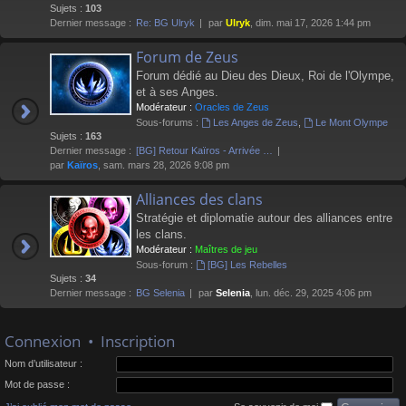
Sujets :
103
Dernier message :
Re: BG Ulryk
par
Ulryk
, dim. mai 17, 2026 1:44 pm
Forum de Zeus
Forum dédié au Dieu des Dieux, Roi de l'Olympe,
et à ses Anges.
Modérateur :
Oracles de Zeus
Sous-forums :
Les Anges de Zeus
,
Le Mont Olympe
Sujets :
163
Dernier message :
[BG] Retour Kaïros - Arrivée …
par
Kaïros
, sam. mars 28, 2026 9:08 pm
Alliances des clans
Stratégie et diplomatie autour des alliances entre
les clans.
Modérateur :
Maîtres de jeu
Sous-forum :
[BG] Les Rebelles
Sujets :
34
Dernier message :
BG Selenia
par
Selenia
, lun. déc. 29, 2025 4:06 pm
Connexion
•
Inscription
Nom d’utilisateur :
Mot de passe :