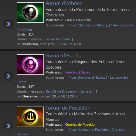
Forum d'Athéna
Forum dédié à la Protectrice de la Terre et à ses
Chevaliers.
Modérateur :
Oracles d'Athéna
Sous-forums :
Les Chevaliers d'Athéna
,
Aux portes du
Parthénon
Sujets :
114
Dernier message :
BG de Mermedia
par
Mermedia
, sam. janv. 03, 2026 5:14 pm
Forum d'Hadès
Forum dédié au Seigneur des Enfers et à ses
Spectres.
Modérateur :
Oracles d'Hadès
Sous-forums :
Les Spectres d'Hadès
,
La porte des
Enfers
Sujets :
197
Dernier message :
Re: BG de Dracerinx - L'âme d…
par
Dracerinx
, dim. juin 28, 2026 11:28 pm
Forum de Poséidon
Forum dédié au Maître des 7 océans et à ses
Marinas.
Modérateur :
Oracles de Poséidon
Sous-forums :
Les Marinas de Poséidon
,
Le cap
Sounion