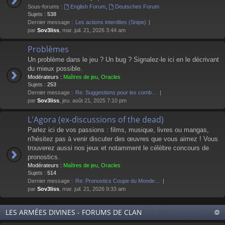
Sous-forums :
English Forum
,
Deutsches Forum
Sujets :
538
Dernier message :
Les actions interdites (Snipe)
par
Sov3liss
, mar. juil. 21, 2026 3:44 am
Problèmes
Un problème dans le jeu ? Un bug ? Signalez-le ici en le décrivant
du mieux possible.
Modérateurs :
Maîtres de jeu
,
Oracles
Sujets :
253
Dernier message :
Re: Suggestions pour les comb…
par
Sov3liss
, jeu. août 21, 2025 7:10 pm
L'Agora (ex-discussions of the dead)
Parlez ici de vos passions : films, musique, livres ou mangas,
n'hésitez pas à venir discuter des œuvres que vous aimez ! Vous
trouverez aussi nos jeux et notamment le célèbre concours de
pronostics.
Modérateurs :
Maîtres de jeu
,
Oracles
Sujets :
514
Dernier message :
Re: Pronostics Coupe du Monde…
par
Sov3liss
, mar. juil. 21, 2026 9:33 am
LES ARMÉES DIVINES - FORUMS DE CLAN