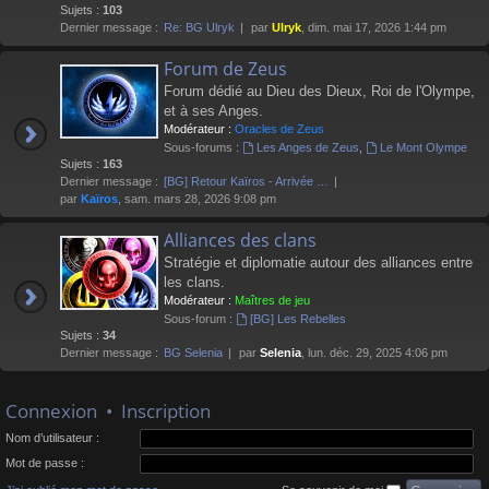
Sujets :
103
Dernier message :
Re: BG Ulryk
par
Ulryk
, dim. mai 17, 2026 1:44 pm
Forum de Zeus
Forum dédié au Dieu des Dieux, Roi de l'Olympe,
et à ses Anges.
Modérateur :
Oracles de Zeus
Sous-forums :
Les Anges de Zeus
,
Le Mont Olympe
Sujets :
163
Dernier message :
[BG] Retour Kaïros - Arrivée …
par
Kaïros
, sam. mars 28, 2026 9:08 pm
Alliances des clans
Stratégie et diplomatie autour des alliances entre
les clans.
Modérateur :
Maîtres de jeu
Sous-forum :
[BG] Les Rebelles
Sujets :
34
Dernier message :
BG Selenia
par
Selenia
, lun. déc. 29, 2025 4:06 pm
Connexion
•
Inscription
Nom d’utilisateur :
Mot de passe :