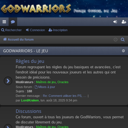
ac
Rechercher
or
Connexion
Inscription
on
ns
co
u
ne
cri
Accueil du forum
R
e
ur
m
xi
pti
GODWARRIORS - LE JEU
c
ci
s
on
on
h
Règles du jeu
s
e
Forum regroupant les règles du jeu basiques et avancées, c'est
r
l'endroit idéal pour les nouveaux joueurs et les autres qui ont
besoin de précisions.
c
Modérateurs :
Maîtres de jeu
,
Oracles
h
Sous-forum :
Mises à jour
e
Sujets :
188
Dernier message :
Re: Comment utiliser les PS, …
r
par
LordKraken
, lun. août 18, 2025 9:34 pm
Discussions
Ce forum, ouvert à tous les joueurs de GodWarriors, vous permet
de discuter librement du jeu.
Modérateurs :
Maîtres de jeu
,
Oracles