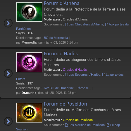
Forum d'Athéna
Forum dédié à la Protectrice de la Terre et à ses
Chevaliers.
Modérateur :
Oracles d'Athéna
Sous-forums :
Les Chevaliers d'Athéna
,
Aux portes du
Parthénon
Sujets :
114
Dernier message :
BG de Mermedia
par
Mermedia
, sam. janv. 03, 2026 5:14 pm
Forum d'Hadès
Forum dédié au Seigneur des Enfers et à ses
Spectres.
Modérateur :
Oracles d'Hadès
Sous-forums :
Les Spectres d'Hadès
,
La porte des
Enfers
Sujets :
197
Dernier message :
Re: BG de Dracerinx - L'âme d…
par
Dracerinx
, dim. juin 28, 2026 11:28 pm
Forum de Poséidon
Forum dédié au Maître des 7 océans et à ses
Marinas.
Modérateur :
Oracles de Poséidon
Sous-forums :
Les Marinas de Poséidon
,
Le cap
Sounion