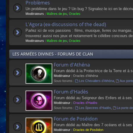
Problèmes
Un problème dans le jeu ? Un bug ? Signalez-le ici en le décri
Modérateurs :
Maîtres de jeu
,
Oracles
L'Agora (ex-discussions of the dead)
Parlez ici de vos passions : films, musique, livres ou mangas
trouverez aussi nos jeux et notamment le célèbre concours de
Modérateurs :
Maîtres de jeu
,
Oracles
LES ARMÉES DIVINES - FORUMS DE CLAN
Forum d'Athéna
Forum dédié à la Protectrice de la Terre et à 
Modérateur :
Oracles d'Athéna
Sous-forums :
Les Chevaliers d'Athéna
,
Aux port
Forum d'Hadès
Forum dédié au Seigneur des Enfers et à ses
Modérateur :
Oracles d'Hadès
Sous-forums :
Les Spectres d'Hadès
,
La porte d
Forum de Poséidon
Forum dédié au Maître des 7 océans et à ses
Modérateur :
Oracles de Poséidon