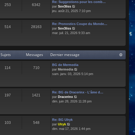
e
l
Re: Suggestions pour les comb…
253
6342
r
t
C
par
Sov3liss
n
e
o
jeu. août 21, 2025 7:10 pm
i
r
n
e
l
s
r
Re: Pronostics Coupe du Monde…
e
u
514
28163
m
C
par
Sov3liss
d
l
e
o
mar. juil. 21, 2026 9:33 am
e
t
s
n
r
e
s
s
n
r
a
u
i
l
g
l
e
e
Sujets
Messages
Dernier message
e
t
r
d
e
m
e
r
BG de Mermedia
e
r
114
710
l
C
par
Mermedia
s
n
e
o
sam. janv. 03, 2026 5:14 pm
s
i
d
n
a
e
e
s
g
r
r
u
e
m
n
l
e
Re: BG de Dracerinx - L'âme d…
197
1421
i
t
s
C
par
Dracerinx
e
e
s
o
dim. juin 28, 2026 11:28 pm
r
r
a
n
m
l
g
s
e
e
e
u
s
d
l
Re: BG Ulryk
103
548
s
e
t
C
par
Ulryk
a
r
e
o
dim. mai 17, 2026 1:44 pm
g
n
r
n