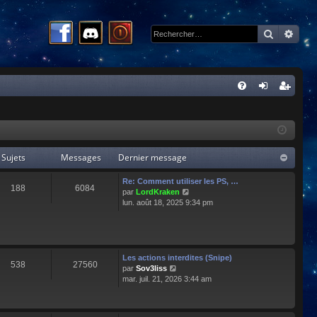
Recherc
Rech
R
FA
on
ns
Q
ne
cri
xi
pti
Sujets
Messages
Dernier message
on
on
Re: Comment utiliser les PS, …
188
6084
C
par
LordKraken
o
lun. août 18, 2025 9:34 pm
n
s
u
l
t
Les actions interdites (Snipe)
538
27560
e
C
par
Sov3liss
r
o
mar. juil. 21, 2026 3:44 am
l
n
e
s
d
u