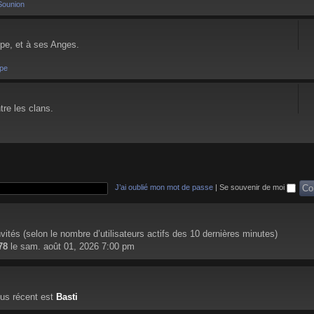
Sounion
pe, et à ses Anges.
pe
tre les clans.
J’ai oublié mon mot de passe
|
Se souvenir de moi
 invités (selon le nombre d’utilisateurs actifs des 10 dernières minutes)
78
le sam. août 01, 2026 7:00 pm
us récent est
Basti