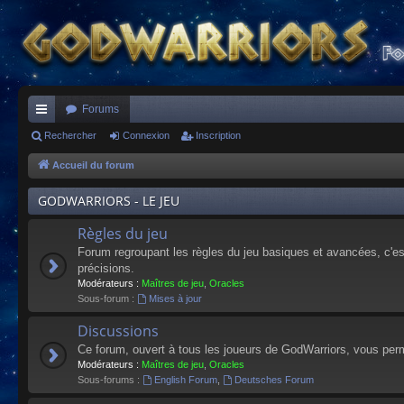
Forums
ac
Rechercher
Connexion
Inscription
co
Accueil du forum
ur
GODWARRIORS - LE JEU
ci
Règles du jeu
s
Forum regroupant les règles du jeu basiques et avancées, c'est 
précisions.
Modérateurs :
Maîtres de jeu
,
Oracles
Sous-forum :
Mises à jour
Discussions
Ce forum, ouvert à tous les joueurs de GodWarriors, vous perm
Modérateurs :
Maîtres de jeu
,
Oracles
Sous-forums :
English Forum
,
Deutsches Forum