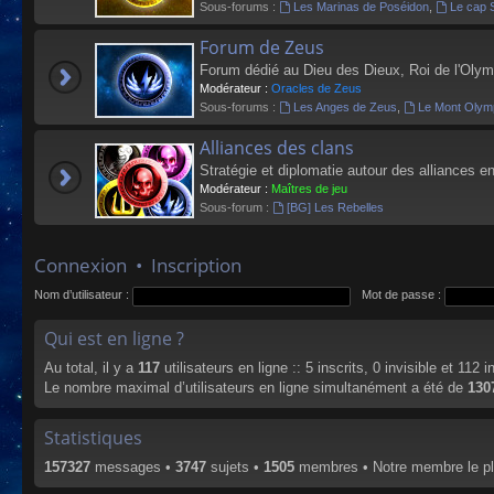
Sous-forums :
Les Marinas de Poséidon
,
Le cap 
Forum de Zeus
Forum dédié au Dieu des Dieux, Roi de l'Olym
Modérateur :
Oracles de Zeus
Sous-forums :
Les Anges de Zeus
,
Le Mont Olym
Alliances des clans
Stratégie et diplomatie autour des alliances en
Modérateur :
Maîtres de jeu
Sous-forum :
[BG] Les Rebelles
Connexion
•
Inscription
Nom d’utilisateur :
Mot de passe :
Qui est en ligne ?
Au total, il y a
117
utilisateurs en ligne :: 5 inscrits, 0 invisible et 112
Le nombre maximal d’utilisateurs en ligne simultanément a été de
130
Statistiques
157327
messages •
3747
sujets •
1505
membres • Notre membre le pl