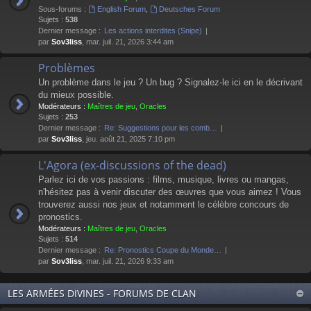
Sous-forums :
English Forum
,
Deutsches Forum
Sujets :
538
Dernier message :
Les actions interdites (Snipe)
par
Sov3liss
, mar. juil. 21, 2026 3:44 am
Problèmes
Un problème dans le jeu ? Un bug ? Signalez-le ici en le décrivant
du mieux possible.
Modérateurs :
Maîtres de jeu
,
Oracles
Sujets :
253
Dernier message :
Re: Suggestions pour les comb…
par
Sov3liss
, jeu. août 21, 2025 7:10 pm
L'Agora (ex-discussions of the dead)
Parlez ici de vos passions : films, musique, livres ou mangas,
n'hésitez pas à venir discuter des œuvres que vous aimez ! Vous
trouverez aussi nos jeux et notamment le célèbre concours de
pronostics.
Modérateurs :
Maîtres de jeu
,
Oracles
Sujets :
514
Dernier message :
Re: Pronostics Coupe du Monde…
par
Sov3liss
, mar. juil. 21, 2026 9:33 am
LES ARMÉES DIVINES - FORUMS DE CLAN