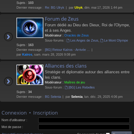
Sujets :
103
Dernier message :
Re: BG Ulryk
par
Ulryk
, dim. mai 17, 2026 1:44 pm
Forum de Zeus
Forum dédié au Dieu des Dieux, Roi de l'Olympe,
et à ses Anges.
Modérateur :
Oracles de Zeus
Sous-forums :
Les Anges de Zeus
,
Le Mont Olympe
Sujets :
163
Dernier message :
[BG] Retour Kaïros - Arrivée …
par
Kaïros
, sam. mars 28, 2026 9:08 pm
Alliances des clans
Stratégie et diplomatie autour des alliances entre
les clans.
Modérateur :
Maîtres de jeu
Sous-forum :
[BG] Les Rebelles
Sujets :
34
Dernier message :
BG Selenia
par
Selenia
, lun. déc. 29, 2025 4:06 pm
Connexion
•
Inscription
Nom d’utilisateur :
Mot de passe :