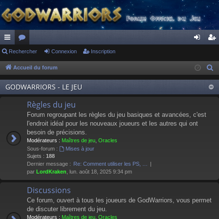
ac
Rechercher
or
Connexion
Inscription
on
ns
co
u
ne
cri
Accueil du forum
R
e
ur
m
xi
pti
GODWARRIORS - LE JEU
c
ci
s
on
on
h
Règles du jeu
s
e
Forum regroupant les règles du jeu basiques et avancées, c'est
r
l'endroit idéal pour les nouveaux joueurs et les autres qui ont
besoin de précisions.
c
Modérateurs :
Maîtres de jeu
,
Oracles
h
Sous-forum :
Mises à jour
e
Sujets :
188
Dernier message :
Re: Comment utiliser les PS, …
r
par
LordKraken
, lun. août 18, 2025 9:34 pm
Discussions
Ce forum, ouvert à tous les joueurs de GodWarriors, vous permet
de discuter librement du jeu.
Modérateurs :
Maîtres de jeu
,
Oracles