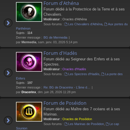
Forum d'Athéna
Forum dédié à la Protectrice de la Terre et à ses
Chevaliers.
Modérateur :
Oracles d'Athéna
Sous-forums :
Les Chevaliers d'Athéna
,
Aux portes du
Parthénon
Sujets :
114
Dernier message :
BG de Mermedia
par
Mermedia
, sam. janv. 03, 2026 5:14 pm
Forum d'Hadès
Forum dédié au Seigneur des Enfers et à ses
Spectres.
Modérateur :
Oracles d'Hadès
Sous-forums :
Les Spectres d'Hadès
,
La porte des
Enfers
Sujets :
197
Dernier message :
Re: BG de Dracerinx - L'âme d…
par
Dracerinx
, dim. juin 28, 2026 11:28 pm
Forum de Poséidon
Forum dédié au Maître des 7 océans et à ses
Marinas.
Modérateur :
Oracles de Poséidon
Sous-forums :
Les Marinas de Poséidon
,
Le cap
Sounion