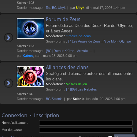
Sujets :
103
Dernier message :
Re: BG Ulryk
par
Ulryk
, dim. mai 17, 2026 1:44 pm
Forum de Zeus
Forum dédié au Dieu des Dieux, Roi de l'Olympe,
et à ses Anges.
Modérateur :
Oracles de Zeus
Sous-forums :
Les Anges de Zeus
,
Le Mont Olympe
Sujets :
163
Dernier message :
[BG] Retour Kaïros - Arrivée …
par
Kaïros
, sam. mars 28, 2026 9:08 pm
Alliances des clans
Stratégie et diplomatie autour des alliances entre
les clans.
Modérateur :
Maîtres de jeu
Sous-forum :
[BG] Les Rebelles
Sujets :
34
Dernier message :
BG Selenia
par
Selenia
, lun. déc. 29, 2025 4:06 pm
Connexion
•
Inscription
Nom d’utilisateur :
Mot de passe :