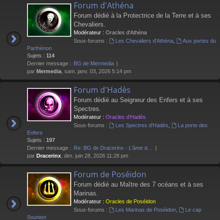
Forum d'Athéna
Forum dédié à la Protectrice de la Terre et à ses
Chevaliers.
Modérateur :
Oracles d'Athéna
Sous-forums :
Les Chevaliers d'Athéna
,
Aux portes du
Parthénon
Sujets :
114
Dernier message :
BG de Mermedia
par
Mermedia
, sam. janv. 03, 2026 5:14 pm
Forum d'Hadès
Forum dédié au Seigneur des Enfers et à ses
Spectres.
Modérateur :
Oracles d'Hadès
Sous-forums :
Les Spectres d'Hadès
,
La porte des
Enfers
Sujets :
197
Dernier message :
Re: BG de Dracerinx - L'âme d…
par
Dracerinx
, dim. juin 28, 2026 11:28 pm
Forum de Poséidon
Forum dédié au Maître des 7 océans et à ses
Marinas.
Modérateur :
Oracles de Poséidon
Sous-forums :
Les Marinas de Poséidon
,
Le cap
Sounion