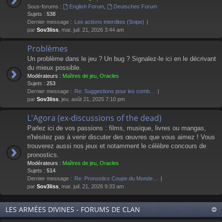
Sous-forums :
English Forum
,
Deutsches Forum
Sujets :
538
Dernier message :
Les actions interdites (Snipe)
par
Sov3liss
, mar. juil. 21, 2026 3:44 am
Problèmes
Un problème dans le jeu ? Un bug ? Signalez-le ici en le décrivant
du mieux possible.
Modérateurs :
Maîtres de jeu
,
Oracles
Sujets :
253
Dernier message :
Re: Suggestions pour les comb…
par
Sov3liss
, jeu. août 21, 2025 7:10 pm
L'Agora (ex-discussions of the dead)
Parlez ici de vos passions : films, musique, livres ou mangas,
n'hésitez pas à venir discuter des œuvres que vous aimez ! Vous
trouverez aussi nos jeux et notamment le célèbre concours de
pronostics.
Modérateurs :
Maîtres de jeu
,
Oracles
Sujets :
514
Dernier message :
Re: Pronostics Coupe du Monde…
par
Sov3liss
, mar. juil. 21, 2026 9:33 am
LES ARMÉES DIVINES - FORUMS DE CLAN