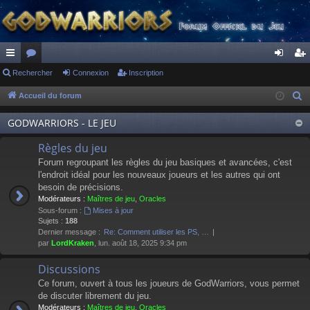
ac
Rechercher
or
Connexion
Inscription
on
ns
co
u
ne
cri
Accueil du forum
R
e
ur
m
xi
pti
GODWARRIORS - LE JEU
c
ci
s
on
on
h
Règles du jeu
s
e
Forum regroupant les règles du jeu basiques et avancées, c'est
r
l'endroit idéal pour les nouveaux joueurs et les autres qui ont
besoin de précisions.
c
Modérateurs :
Maîtres de jeu
,
Oracles
h
Sous-forum :
Mises à jour
e
Sujets :
188
Dernier message :
Re: Comment utiliser les PS, …
r
par
LordKraken
, lun. août 18, 2025 9:34 pm
Discussions
Ce forum, ouvert à tous les joueurs de GodWarriors, vous permet
de discuter librement du jeu.
Modérateurs :
Maîtres de jeu
,
Oracles