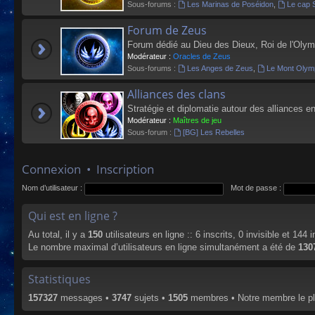
Sous-forums :
Les Marinas de Poséidon
,
Le cap 
Forum de Zeus
Forum dédié au Dieu des Dieux, Roi de l'Olym
Modérateur :
Oracles de Zeus
Sous-forums :
Les Anges de Zeus
,
Le Mont Olym
Alliances des clans
Stratégie et diplomatie autour des alliances en
Modérateur :
Maîtres de jeu
Sous-forum :
[BG] Les Rebelles
Connexion
•
Inscription
Nom d’utilisateur :
Mot de passe :
Qui est en ligne ?
Au total, il y a
150
utilisateurs en ligne :: 6 inscrits, 0 invisible et 144
Le nombre maximal d’utilisateurs en ligne simultanément a été de
130
Statistiques
157327
messages •
3747
sujets •
1505
membres • Notre membre le pl