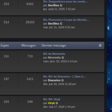
e
l
Re: Suggestions pour les comb…
253
6342
r
t
C
par
Sov3liss
n
e
o
jeu. août 21, 2025 7:10 pm
i
r
n
e
l
s
r
Re: Pronostics Coupe du Monde…
e
u
514
28163
m
C
par
Sov3liss
d
l
e
o
mar. juil. 21, 2026 9:33 am
e
t
s
n
r
e
s
s
n
r
a
u
i
l
g
l
e
e
Sujets
Messages
Dernier message
e
t
r
d
e
m
e
r
BG de Mermedia
e
r
114
710
l
C
par
Mermedia
s
n
e
o
sam. janv. 03, 2026 5:14 pm
s
i
d
n
a
e
e
s
g
r
r
u
e
m
n
l
e
Re: BG de Dracerinx - L'âme d…
197
1421
i
t
s
C
par
Dracerinx
e
e
s
o
dim. juin 28, 2026 11:28 pm
r
r
a
n
m
l
g
s
e
e
e
u
s
d
l
Re: BG Ulryk
103
548
s
e
t
C
par
Ulryk
a
r
e
o
dim. mai 17, 2026 1:44 pm
g
n
r
n