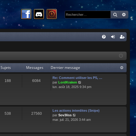
Recherc
Rech
R
FA
on
ns
Q
ne
cri
xi
pti
Sujets
Messages
Dernier message
on
on
Re: Comment utiliser les PS, …
188
6084
C
par
LordKraken
o
lun. août 18, 2025 9:34 pm
n
s
u
l
t
Les actions interdites (Snipe)
538
27560
e
C
par
Sov3liss
r
o
mar. juil. 21, 2026 3:44 am
l
n
e
s
d
u