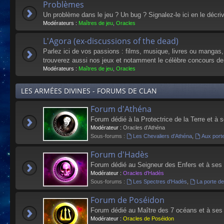
Problèmes
Un problème dans le jeu ? Un bug ? Signalez-le ici en le décri
Modérateurs :
Maîtres de jeu
,
Oracles
L'Agora (ex-discussions of the dead)
Parlez ici de vos passions : films, musique, livres ou mangas
trouverez aussi nos jeux et notamment le célèbre concours de
Modérateurs :
Maîtres de jeu
,
Oracles
LES ARMÉES DIVINES - FORUMS DE CLAN
Forum d'Athéna
Forum dédié à la Protectrice de la Terre et à 
Modérateur :
Oracles d'Athéna
Sous-forums :
Les Chevaliers d'Athéna
,
Aux port
Forum d'Hadès
Forum dédié au Seigneur des Enfers et à ses
Modérateur :
Oracles d'Hadès
Sous-forums :
Les Spectres d'Hadès
,
La porte d
Forum de Poséidon
Forum dédié au Maître des 7 océans et à ses
Modérateur :
Oracles de Poséidon