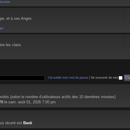
Sounion
pe, et à ses Anges.
pe
tre les clans.
J’ai oublié mon mot de passe
|
Se souvenir de moi
 invités (selon le nombre d’utilisateurs actifs des 10 dernières minutes)
78
le sam. août 01, 2026 7:00 pm
us récent est
Basti