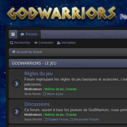
Forums
ac
Rechercher
Connexion
Inscription
co
Accueil du forum
ur
GODWARRIORS - LE JEU
ci
Règles du jeu
s
Forum regroupant les règles du jeu basiques et avancées, c'est 
précisions.
Modérateurs :
Maîtres de jeu
,
Oracles
Sous-forum :
Mises à jour
Discussions
Ce forum, ouvert à tous les joueurs de GodWarriors, vous perm
Modérateurs :
Maîtres de jeu
,
Oracles
Sous-forums :
English Forum
,
Deutsches Forum