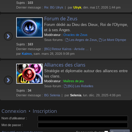
Sujets :
103
Dernier message :
Re: BG Ulryk
par
Ulryk
, dim. mai 17, 2026 1:44 pm
Forum de Zeus
Forum dédié au Dieu des Dieux, Roi de l'Olympe,
et à ses Anges.
Modérateur :
Oracles de Zeus
Sous-forums :
Les Anges de Zeus
,
Le Mont Olympe
Sujets :
163
Dernier message :
[BG] Retour Kaïros - Arrivée …
par
Kaïros
, sam. mars 28, 2026 9:08 pm
Alliances des clans
Stratégie et diplomatie autour des alliances entre
les clans.
Modérateur :
Maîtres de jeu
Sous-forum :
[BG] Les Rebelles
Sujets :
34
Dernier message :
BG Selenia
par
Selenia
, lun. déc. 29, 2025 4:06 pm
Connexion
•
Inscription
Nom d’utilisateur :
Mot de passe :