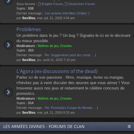
Sous-forums :
English Forum
,
Deutsches Forum
Sujets :
538
Dernier message :
Les actions interdites (Snipe)
par
Sov3liss
, mar. juil. 21, 2026 3:44 am
Problèmes
Un problème dans le jeu ? Un bug ? Signalez-le ici en le décrivant
du mieux possible.
Modérateurs :
Maîtres de jeu
,
Oracles
Sujets :
253
Dernier message :
Re: Suggestions pour les comb…
par
Sov3liss
, jeu. août 21, 2025 7:10 pm
L'Agora (ex-discussions of the dead)
Parlez ici de vos passions : films, musique, livres ou mangas,
n'hésitez pas à venir discuter des œuvres que vous aimez ! Vous
trouverez aussi nos jeux et notamment le célèbre concours de
pronostics.
Modérateurs :
Maîtres de jeu
,
Oracles
Sujets :
514
Dernier message :
Re: Pronostics Coupe du Monde…
par
Sov3liss
, mar. juil. 21, 2026 9:33 am
LES ARMÉES DIVINES - FORUMS DE CLAN