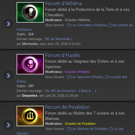
Forum d'Athéna
Forum dédié à la Protectrice de la Terre et à ses
Chevaliers.
Modérateur :
Oracles d'Athéna
Sous-forums :
Les Chevaliers d'Athéna
,
Aux portes du
Parthénon
Sujets :
114
Dernier message :
BG de Mermedia
par
Mermedia
, sam. janv. 03, 2026 5:14 pm
Forum d'Hadès
Forum dédié au Seigneur des Enfers et à ses
Spectres.
Modérateur :
Oracles d'Hadès
Sous-forums :
Les Spectres d'Hadès
,
La porte des
Enfers
Sujets :
197
Dernier message :
Re: BG de Dracerinx - L'âme d…
par
Dracerinx
, dim. juin 28, 2026 11:28 pm
Forum de Poséidon
Forum dédié au Maître des 7 océans et à ses
Marinas.
Modérateur :
Oracles de Poséidon
Sous-forums :
Les Marinas de Poséidon
,
Le cap
Sounion