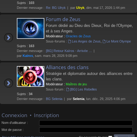
Sujets :
103
Dernier message :
Re: BG Ulryk
par
Ulryk
, dim. mai 17, 2026 1:44 pm
Forum de Zeus
Forum dédié au Dieu des Dieux, Roi de l'Olympe,
et à ses Anges.
Modérateur :
Oracles de Zeus
Sous-forums :
Les Anges de Zeus
,
Le Mont Olympe
Sujets :
163
Dernier message :
[BG] Retour Kaïros - Arrivée …
par
Kaïros
, sam. mars 28, 2026 9:08 pm
Alliances des clans
Stratégie et diplomatie autour des alliances entre
les clans.
Modérateur :
Maîtres de jeu
Sous-forum :
[BG] Les Rebelles
Sujets :
34
Dernier message :
BG Selenia
par
Selenia
, lun. déc. 29, 2025 4:06 pm
Connexion
•
Inscription
Nom d’utilisateur :
Mot de passe :