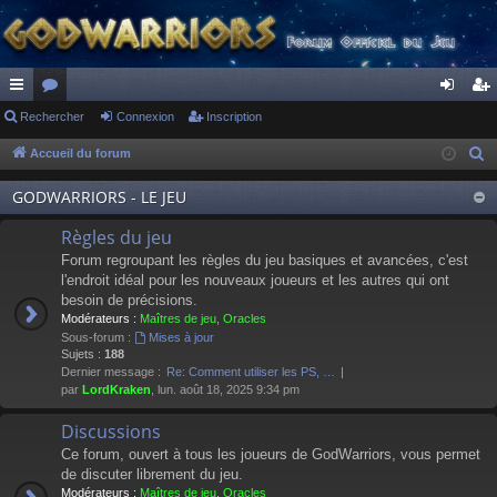
ac
Rechercher
or
Connexion
Inscription
on
ns
co
u
ne
cri
Accueil du forum
R
e
ur
m
xi
pti
GODWARRIORS - LE JEU
c
ci
s
on
on
h
Règles du jeu
s
e
Forum regroupant les règles du jeu basiques et avancées, c'est
r
l'endroit idéal pour les nouveaux joueurs et les autres qui ont
besoin de précisions.
c
Modérateurs :
Maîtres de jeu
,
Oracles
h
Sous-forum :
Mises à jour
e
Sujets :
188
Dernier message :
Re: Comment utiliser les PS, …
r
par
LordKraken
, lun. août 18, 2025 9:34 pm
Discussions
Ce forum, ouvert à tous les joueurs de GodWarriors, vous permet
de discuter librement du jeu.
Modérateurs :
Maîtres de jeu
,
Oracles