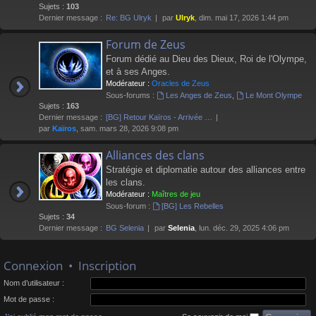
Sujets :
103
Dernier message :
Re: BG Ulryk
par
Ulryk
, dim. mai 17, 2026 1:44 pm
Forum de Zeus
Forum dédié au Dieu des Dieux, Roi de l'Olympe,
et à ses Anges.
Modérateur :
Oracles de Zeus
Sous-forums :
Les Anges de Zeus
,
Le Mont Olympe
Sujets :
163
Dernier message :
[BG] Retour Kaïros - Arrivée …
par
Kaïros
, sam. mars 28, 2026 9:08 pm
Alliances des clans
Stratégie et diplomatie autour des alliances entre
les clans.
Modérateur :
Maîtres de jeu
Sous-forum :
[BG] Les Rebelles
Sujets :
34
Dernier message :
BG Selenia
par
Selenia
, lun. déc. 29, 2025 4:06 pm
Connexion
•
Inscription
Nom d’utilisateur :
Mot de passe :