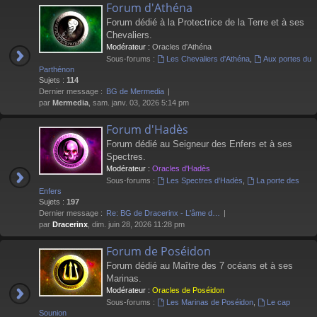
Forum d'Athéna
Forum dédié à la Protectrice de la Terre et à ses
Chevaliers.
Modérateur :
Oracles d'Athéna
Sous-forums :
Les Chevaliers d'Athéna
,
Aux portes du
Parthénon
Sujets :
114
Dernier message :
BG de Mermedia
par
Mermedia
, sam. janv. 03, 2026 5:14 pm
Forum d'Hadès
Forum dédié au Seigneur des Enfers et à ses
Spectres.
Modérateur :
Oracles d'Hadès
Sous-forums :
Les Spectres d'Hadès
,
La porte des
Enfers
Sujets :
197
Dernier message :
Re: BG de Dracerinx - L'âme d…
par
Dracerinx
, dim. juin 28, 2026 11:28 pm
Forum de Poséidon
Forum dédié au Maître des 7 océans et à ses
Marinas.
Modérateur :
Oracles de Poséidon
Sous-forums :
Les Marinas de Poséidon
,
Le cap
Sounion