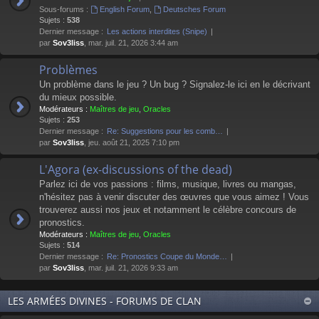
Sous-forums :
English Forum
,
Deutsches Forum
Sujets :
538
Dernier message :
Les actions interdites (Snipe)
par
Sov3liss
, mar. juil. 21, 2026 3:44 am
Problèmes
Un problème dans le jeu ? Un bug ? Signalez-le ici en le décrivant
du mieux possible.
Modérateurs :
Maîtres de jeu
,
Oracles
Sujets :
253
Dernier message :
Re: Suggestions pour les comb…
par
Sov3liss
, jeu. août 21, 2025 7:10 pm
L'Agora (ex-discussions of the dead)
Parlez ici de vos passions : films, musique, livres ou mangas,
n'hésitez pas à venir discuter des œuvres que vous aimez ! Vous
trouverez aussi nos jeux et notamment le célèbre concours de
pronostics.
Modérateurs :
Maîtres de jeu
,
Oracles
Sujets :
514
Dernier message :
Re: Pronostics Coupe du Monde…
par
Sov3liss
, mar. juil. 21, 2026 9:33 am
LES ARMÉES DIVINES - FORUMS DE CLAN