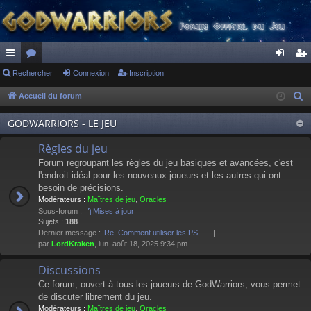
ac
Rechercher
or
Connexion
Inscription
on
ns
co
u
ne
cri
Accueil du forum
R
e
ur
m
xi
pti
GODWARRIORS - LE JEU
c
ci
s
on
on
h
Règles du jeu
s
e
Forum regroupant les règles du jeu basiques et avancées, c'est
r
l'endroit idéal pour les nouveaux joueurs et les autres qui ont
besoin de précisions.
c
Modérateurs :
Maîtres de jeu
,
Oracles
h
Sous-forum :
Mises à jour
e
Sujets :
188
Dernier message :
Re: Comment utiliser les PS, …
r
par
LordKraken
, lun. août 18, 2025 9:34 pm
Discussions
Ce forum, ouvert à tous les joueurs de GodWarriors, vous permet
de discuter librement du jeu.
Modérateurs :
Maîtres de jeu
,
Oracles