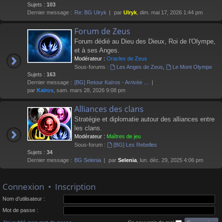
Sujets :
103
Dernier message :
Re: BG Ulryk
par
Ulryk
, dim. mai 17, 2026 1:44 pm
Forum de Zeus
Forum dédié au Dieu des Dieux, Roi de l'Olympe,
et à ses Anges.
Modérateur :
Oracles de Zeus
Sous-forums :
Les Anges de Zeus
,
Le Mont Olympe
Sujets :
163
Dernier message :
[BG] Retour Kaïros - Arrivée …
par
Kaïros
, sam. mars 28, 2026 9:08 pm
Alliances des clans
Stratégie et diplomatie autour des alliances entre
les clans.
Modérateur :
Maîtres de jeu
Sous-forum :
[BG] Les Rebelles
Sujets :
34
Dernier message :
BG Selenia
par
Selenia
, lun. déc. 29, 2025 4:06 pm
Connexion
•
Inscription
Nom d’utilisateur :
Mot de passe :