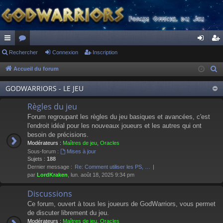
ac
Rechercher
or
Connexion
Inscription
on
ns
co
u
ne
cri
Accueil du forum
R
e
ur
m
xi
pti
GODWARRIORS - LE JEU
c
ci
s
on
on
h
Règles du jeu
s
e
Forum regroupant les règles du jeu basiques et avancées, c'est
r
l'endroit idéal pour les nouveaux joueurs et les autres qui ont
besoin de précisions.
c
Modérateurs :
Maîtres de jeu
,
Oracles
h
Sous-forum :
Mises à jour
e
Sujets :
188
Dernier message :
Re: Comment utiliser les PS, …
r
par
LordKraken
, lun. août 18, 2025 9:34 pm
Discussions
Ce forum, ouvert à tous les joueurs de GodWarriors, vous permet
de discuter librement du jeu.
Modérateurs :
Maîtres de jeu
,
Oracles