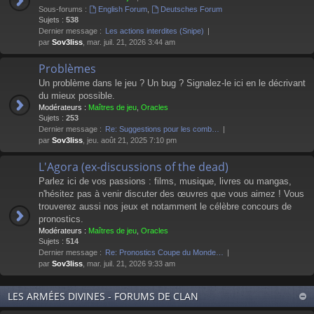
Sous-forums :
English Forum
,
Deutsches Forum
Sujets :
538
Dernier message :
Les actions interdites (Snipe)
par
Sov3liss
, mar. juil. 21, 2026 3:44 am
Problèmes
Un problème dans le jeu ? Un bug ? Signalez-le ici en le décrivant
du mieux possible.
Modérateurs :
Maîtres de jeu
,
Oracles
Sujets :
253
Dernier message :
Re: Suggestions pour les comb…
par
Sov3liss
, jeu. août 21, 2025 7:10 pm
L'Agora (ex-discussions of the dead)
Parlez ici de vos passions : films, musique, livres ou mangas,
n'hésitez pas à venir discuter des œuvres que vous aimez ! Vous
trouverez aussi nos jeux et notamment le célèbre concours de
pronostics.
Modérateurs :
Maîtres de jeu
,
Oracles
Sujets :
514
Dernier message :
Re: Pronostics Coupe du Monde…
par
Sov3liss
, mar. juil. 21, 2026 9:33 am
LES ARMÉES DIVINES - FORUMS DE CLAN