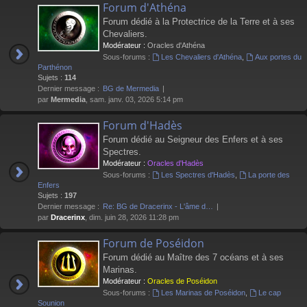
Forum d'Athéna
Forum dédié à la Protectrice de la Terre et à ses
Chevaliers.
Modérateur :
Oracles d'Athéna
Sous-forums :
Les Chevaliers d'Athéna
,
Aux portes du
Parthénon
Sujets :
114
Dernier message :
BG de Mermedia
par
Mermedia
, sam. janv. 03, 2026 5:14 pm
Forum d'Hadès
Forum dédié au Seigneur des Enfers et à ses
Spectres.
Modérateur :
Oracles d'Hadès
Sous-forums :
Les Spectres d'Hadès
,
La porte des
Enfers
Sujets :
197
Dernier message :
Re: BG de Dracerinx - L'âme d…
par
Dracerinx
, dim. juin 28, 2026 11:28 pm
Forum de Poséidon
Forum dédié au Maître des 7 océans et à ses
Marinas.
Modérateur :
Oracles de Poséidon
Sous-forums :
Les Marinas de Poséidon
,
Le cap
Sounion