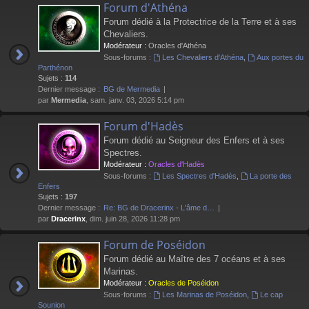
Forum d'Athéna
Forum dédié à la Protectrice de la Terre et à ses
Chevaliers.
Modérateur :
Oracles d'Athéna
Sous-forums :
Les Chevaliers d'Athéna
,
Aux portes du
Parthénon
Sujets :
114
Dernier message :
BG de Mermedia
par
Mermedia
, sam. janv. 03, 2026 5:14 pm
Forum d'Hadès
Forum dédié au Seigneur des Enfers et à ses
Spectres.
Modérateur :
Oracles d'Hadès
Sous-forums :
Les Spectres d'Hadès
,
La porte des
Enfers
Sujets :
197
Dernier message :
Re: BG de Dracerinx - L'âme d…
par
Dracerinx
, dim. juin 28, 2026 11:28 pm
Forum de Poséidon
Forum dédié au Maître des 7 océans et à ses
Marinas.
Modérateur :
Oracles de Poséidon
Sous-forums :
Les Marinas de Poséidon
,
Le cap
Sounion