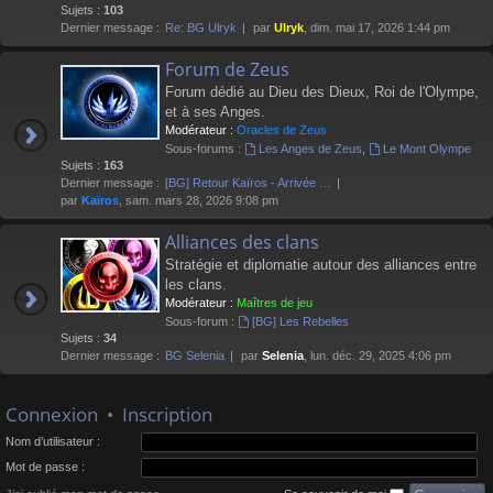
Sujets :
103
Dernier message :
Re: BG Ulryk
par
Ulryk
, dim. mai 17, 2026 1:44 pm
Forum de Zeus
Forum dédié au Dieu des Dieux, Roi de l'Olympe,
et à ses Anges.
Modérateur :
Oracles de Zeus
Sous-forums :
Les Anges de Zeus
,
Le Mont Olympe
Sujets :
163
Dernier message :
[BG] Retour Kaïros - Arrivée …
par
Kaïros
, sam. mars 28, 2026 9:08 pm
Alliances des clans
Stratégie et diplomatie autour des alliances entre
les clans.
Modérateur :
Maîtres de jeu
Sous-forum :
[BG] Les Rebelles
Sujets :
34
Dernier message :
BG Selenia
par
Selenia
, lun. déc. 29, 2025 4:06 pm
Connexion
•
Inscription
Nom d’utilisateur :
Mot de passe :