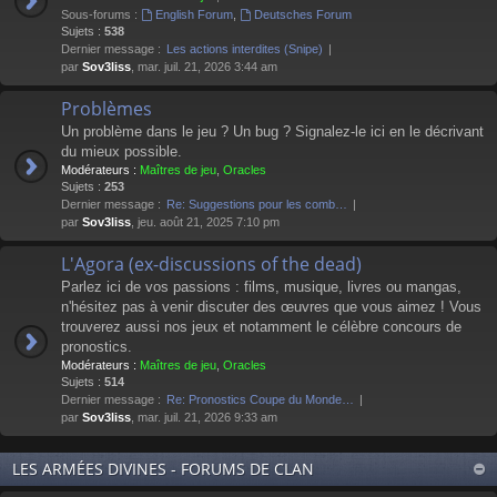
Sous-forums :
English Forum
,
Deutsches Forum
Sujets :
538
Dernier message :
Les actions interdites (Snipe)
par
Sov3liss
, mar. juil. 21, 2026 3:44 am
Problèmes
Un problème dans le jeu ? Un bug ? Signalez-le ici en le décrivant
du mieux possible.
Modérateurs :
Maîtres de jeu
,
Oracles
Sujets :
253
Dernier message :
Re: Suggestions pour les comb…
par
Sov3liss
, jeu. août 21, 2025 7:10 pm
L'Agora (ex-discussions of the dead)
Parlez ici de vos passions : films, musique, livres ou mangas,
n'hésitez pas à venir discuter des œuvres que vous aimez ! Vous
trouverez aussi nos jeux et notamment le célèbre concours de
pronostics.
Modérateurs :
Maîtres de jeu
,
Oracles
Sujets :
514
Dernier message :
Re: Pronostics Coupe du Monde…
par
Sov3liss
, mar. juil. 21, 2026 9:33 am
LES ARMÉES DIVINES - FORUMS DE CLAN