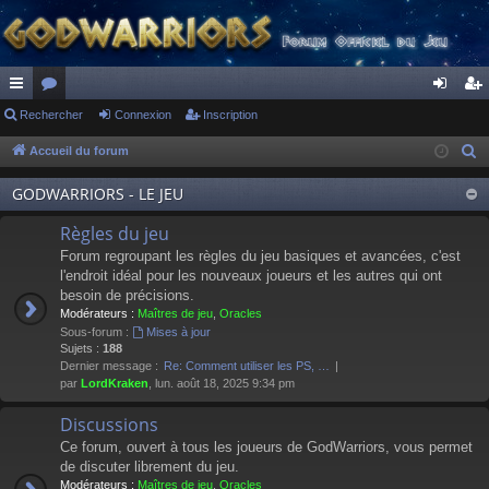
ac
Rechercher
or
Connexion
Inscription
on
ns
co
u
ne
cri
Accueil du forum
R
e
ur
m
xi
pti
GODWARRIORS - LE JEU
c
ci
s
on
on
h
Règles du jeu
s
e
Forum regroupant les règles du jeu basiques et avancées, c'est
r
l'endroit idéal pour les nouveaux joueurs et les autres qui ont
besoin de précisions.
c
Modérateurs :
Maîtres de jeu
,
Oracles
h
Sous-forum :
Mises à jour
e
Sujets :
188
Dernier message :
Re: Comment utiliser les PS, …
r
par
LordKraken
, lun. août 18, 2025 9:34 pm
Discussions
Ce forum, ouvert à tous les joueurs de GodWarriors, vous permet
de discuter librement du jeu.
Modérateurs :
Maîtres de jeu
,
Oracles