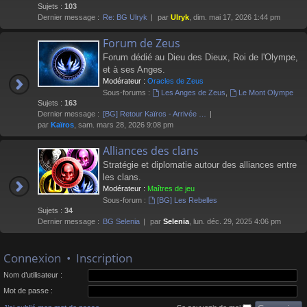
Sujets :
103
Dernier message :
Re: BG Ulryk
par
Ulryk
, dim. mai 17, 2026 1:44 pm
Forum de Zeus
Forum dédié au Dieu des Dieux, Roi de l'Olympe,
et à ses Anges.
Modérateur :
Oracles de Zeus
Sous-forums :
Les Anges de Zeus
,
Le Mont Olympe
Sujets :
163
Dernier message :
[BG] Retour Kaïros - Arrivée …
par
Kaïros
, sam. mars 28, 2026 9:08 pm
Alliances des clans
Stratégie et diplomatie autour des alliances entre
les clans.
Modérateur :
Maîtres de jeu
Sous-forum :
[BG] Les Rebelles
Sujets :
34
Dernier message :
BG Selenia
par
Selenia
, lun. déc. 29, 2025 4:06 pm
Connexion
•
Inscription
Nom d’utilisateur :
Mot de passe :