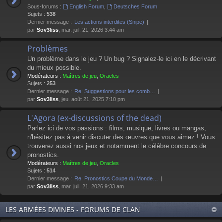
Sous-forums :
English Forum
,
Deutsches Forum
Sujets :
538
Dernier message :
Les actions interdites (Snipe)
par
Sov3liss
, mar. juil. 21, 2026 3:44 am
Problèmes
Un problème dans le jeu ? Un bug ? Signalez-le ici en le décrivant
du mieux possible.
Modérateurs :
Maîtres de jeu
,
Oracles
Sujets :
253
Dernier message :
Re: Suggestions pour les comb…
par
Sov3liss
, jeu. août 21, 2025 7:10 pm
L'Agora (ex-discussions of the dead)
Parlez ici de vos passions : films, musique, livres ou mangas,
n'hésitez pas à venir discuter des œuvres que vous aimez ! Vous
trouverez aussi nos jeux et notamment le célèbre concours de
pronostics.
Modérateurs :
Maîtres de jeu
,
Oracles
Sujets :
514
Dernier message :
Re: Pronostics Coupe du Monde…
par
Sov3liss
, mar. juil. 21, 2026 9:33 am
LES ARMÉES DIVINES - FORUMS DE CLAN