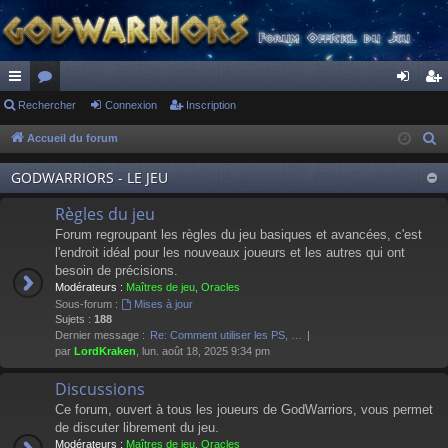
ac
Rechercher
or
Connexion
Inscription
on
ns
co
u
ne
cri
Accueil du forum
R
e
ur
m
xi
pti
GODWARRIORS - LE JEU
c
ci
s
on
on
h
Règles du jeu
s
e
Forum regroupant les règles du jeu basiques et avancées, c'est
r
l'endroit idéal pour les nouveaux joueurs et les autres qui ont
besoin de précisions.
c
Modérateurs :
Maîtres de jeu
,
Oracles
h
Sous-forum :
Mises à jour
e
Sujets :
188
Dernier message :
Re: Comment utiliser les PS, …
r
par
LordKraken
, lun. août 18, 2025 9:34 pm
Discussions
Ce forum, ouvert à tous les joueurs de GodWarriors, vous permet
de discuter librement du jeu.
Modérateurs :
Maîtres de jeu
,
Oracles