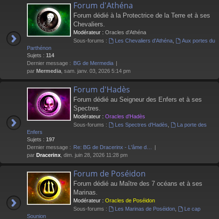
Forum d'Athéna
Forum dédié à la Protectrice de la Terre et à ses
Chevaliers.
Modérateur :
Oracles d'Athéna
Sous-forums :
Les Chevaliers d'Athéna
,
Aux portes du
Parthénon
Sujets :
114
Dernier message :
BG de Mermedia
par
Mermedia
, sam. janv. 03, 2026 5:14 pm
Forum d'Hadès
Forum dédié au Seigneur des Enfers et à ses
Spectres.
Modérateur :
Oracles d'Hadès
Sous-forums :
Les Spectres d'Hadès
,
La porte des
Enfers
Sujets :
197
Dernier message :
Re: BG de Dracerinx - L'âme d…
par
Dracerinx
, dim. juin 28, 2026 11:28 pm
Forum de Poséidon
Forum dédié au Maître des 7 océans et à ses
Marinas.
Modérateur :
Oracles de Poséidon
Sous-forums :
Les Marinas de Poséidon
,
Le cap
Sounion