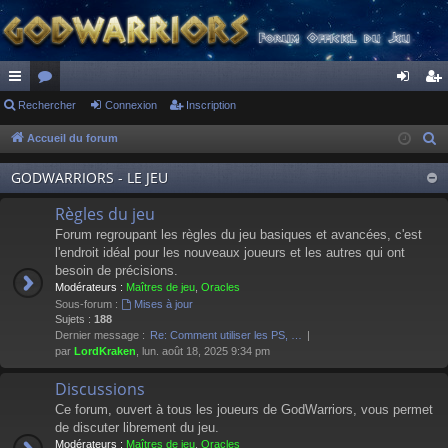
ac
Rechercher
or
Connexion
Inscription
on
ns
co
u
ne
cri
Accueil du forum
R
e
ur
m
xi
pti
GODWARRIORS - LE JEU
c
ci
s
on
on
h
Règles du jeu
s
e
Forum regroupant les règles du jeu basiques et avancées, c'est
r
l'endroit idéal pour les nouveaux joueurs et les autres qui ont
besoin de précisions.
c
Modérateurs :
Maîtres de jeu
,
Oracles
h
Sous-forum :
Mises à jour
e
Sujets :
188
Dernier message :
Re: Comment utiliser les PS, …
r
par
LordKraken
, lun. août 18, 2025 9:34 pm
Discussions
Ce forum, ouvert à tous les joueurs de GodWarriors, vous permet
de discuter librement du jeu.
Modérateurs :
Maîtres de jeu
,
Oracles