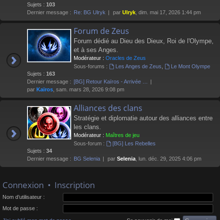
Sujets :
103
Dernier message :
Re: BG Ulryk
par
Ulryk
, dim. mai 17, 2026 1:44 pm
Forum de Zeus
Forum dédié au Dieu des Dieux, Roi de l'Olympe,
et à ses Anges.
Modérateur :
Oracles de Zeus
Sous-forums :
Les Anges de Zeus
,
Le Mont Olympe
Sujets :
163
Dernier message :
[BG] Retour Kaïros - Arrivée …
par
Kaïros
, sam. mars 28, 2026 9:08 pm
Alliances des clans
Stratégie et diplomatie autour des alliances entre
les clans.
Modérateur :
Maîtres de jeu
Sous-forum :
[BG] Les Rebelles
Sujets :
34
Dernier message :
BG Selenia
par
Selenia
, lun. déc. 29, 2025 4:06 pm
Connexion
•
Inscription
Nom d’utilisateur :
Mot de passe :