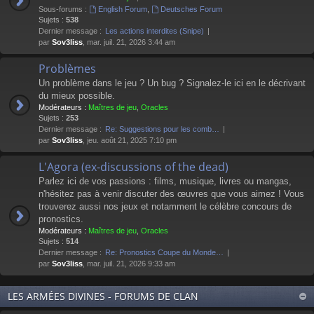
Sous-forums :
English Forum
,
Deutsches Forum
Sujets :
538
Dernier message :
Les actions interdites (Snipe)
par
Sov3liss
, mar. juil. 21, 2026 3:44 am
Problèmes
Un problème dans le jeu ? Un bug ? Signalez-le ici en le décrivant
du mieux possible.
Modérateurs :
Maîtres de jeu
,
Oracles
Sujets :
253
Dernier message :
Re: Suggestions pour les comb…
par
Sov3liss
, jeu. août 21, 2025 7:10 pm
L'Agora (ex-discussions of the dead)
Parlez ici de vos passions : films, musique, livres ou mangas,
n'hésitez pas à venir discuter des œuvres que vous aimez ! Vous
trouverez aussi nos jeux et notamment le célèbre concours de
pronostics.
Modérateurs :
Maîtres de jeu
,
Oracles
Sujets :
514
Dernier message :
Re: Pronostics Coupe du Monde…
par
Sov3liss
, mar. juil. 21, 2026 9:33 am
LES ARMÉES DIVINES - FORUMS DE CLAN