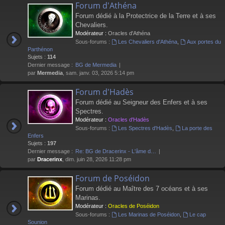
Forum d'Athéna
Forum dédié à la Protectrice de la Terre et à ses
Chevaliers.
Modérateur :
Oracles d'Athéna
Sous-forums :
Les Chevaliers d'Athéna
,
Aux portes du
Parthénon
Sujets :
114
Dernier message :
BG de Mermedia
par
Mermedia
, sam. janv. 03, 2026 5:14 pm
Forum d'Hadès
Forum dédié au Seigneur des Enfers et à ses
Spectres.
Modérateur :
Oracles d'Hadès
Sous-forums :
Les Spectres d'Hadès
,
La porte des
Enfers
Sujets :
197
Dernier message :
Re: BG de Dracerinx - L'âme d…
par
Dracerinx
, dim. juin 28, 2026 11:28 pm
Forum de Poséidon
Forum dédié au Maître des 7 océans et à ses
Marinas.
Modérateur :
Oracles de Poséidon
Sous-forums :
Les Marinas de Poséidon
,
Le cap
Sounion