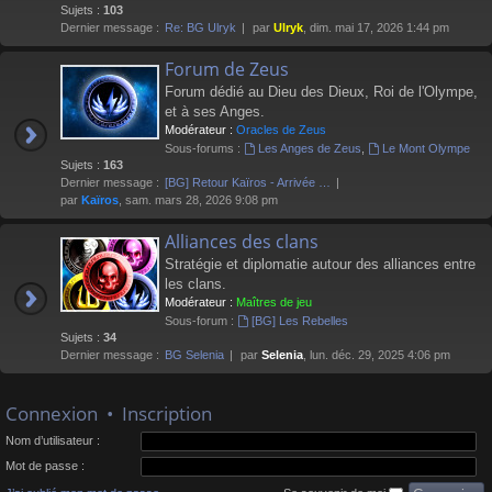
Sujets :
103
Dernier message :
Re: BG Ulryk
par
Ulryk
, dim. mai 17, 2026 1:44 pm
Forum de Zeus
Forum dédié au Dieu des Dieux, Roi de l'Olympe,
et à ses Anges.
Modérateur :
Oracles de Zeus
Sous-forums :
Les Anges de Zeus
,
Le Mont Olympe
Sujets :
163
Dernier message :
[BG] Retour Kaïros - Arrivée …
par
Kaïros
, sam. mars 28, 2026 9:08 pm
Alliances des clans
Stratégie et diplomatie autour des alliances entre
les clans.
Modérateur :
Maîtres de jeu
Sous-forum :
[BG] Les Rebelles
Sujets :
34
Dernier message :
BG Selenia
par
Selenia
, lun. déc. 29, 2025 4:06 pm
Connexion
•
Inscription
Nom d’utilisateur :
Mot de passe :