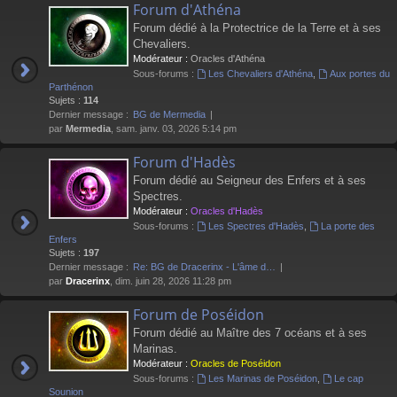
Forum d'Athéna
Forum dédié à la Protectrice de la Terre et à ses
Chevaliers.
Modérateur :
Oracles d'Athéna
Sous-forums :
Les Chevaliers d'Athéna
,
Aux portes du
Parthénon
Sujets :
114
Dernier message :
BG de Mermedia
par
Mermedia
, sam. janv. 03, 2026 5:14 pm
Forum d'Hadès
Forum dédié au Seigneur des Enfers et à ses
Spectres.
Modérateur :
Oracles d'Hadès
Sous-forums :
Les Spectres d'Hadès
,
La porte des
Enfers
Sujets :
197
Dernier message :
Re: BG de Dracerinx - L'âme d…
par
Dracerinx
, dim. juin 28, 2026 11:28 pm
Forum de Poséidon
Forum dédié au Maître des 7 océans et à ses
Marinas.
Modérateur :
Oracles de Poséidon
Sous-forums :
Les Marinas de Poséidon
,
Le cap
Sounion