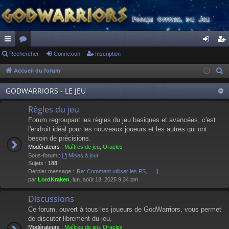
ac
Rechercher
or
Connexion
Inscription
on
ns
co
u
ne
cri
Accueil du forum
R
e
ur
m
xi
pti
GODWARRIORS - LE JEU
c
ci
s
on
on
h
Règles du jeu
s
e
Forum regroupant les règles du jeu basiques et avancées, c'est
r
l'endroit idéal pour les nouveaux joueurs et les autres qui ont
besoin de précisions.
c
Modérateurs :
Maîtres de jeu
,
Oracles
h
Sous-forum :
Mises à jour
e
Sujets :
188
Dernier message :
Re: Comment utiliser les PS, …
r
par
LordKraken
, lun. août 18, 2025 9:34 pm
Discussions
Ce forum, ouvert à tous les joueurs de GodWarriors, vous permet
de discuter librement du jeu.
Modérateurs :
Maîtres de jeu
,
Oracles