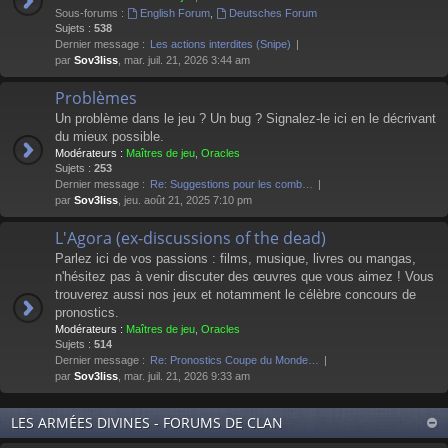
Sous-forums :
English Forum
,
Deutsches Forum
Sujets :
538
Dernier message :
Les actions interdites (Snipe)
par
Sov3liss
, mar. juil. 21, 2026 3:44 am
Problèmes
Un problème dans le jeu ? Un bug ? Signalez-le ici en le décrivant
du mieux possible.
Modérateurs :
Maîtres de jeu
,
Oracles
Sujets :
253
Dernier message :
Re: Suggestions pour les comb…
par
Sov3liss
, jeu. août 21, 2025 7:10 pm
L'Agora (ex-discussions of the dead)
Parlez ici de vos passions : films, musique, livres ou mangas,
n'hésitez pas à venir discuter des œuvres que vous aimez ! Vous
trouverez aussi nos jeux et notamment le célèbre concours de
pronostics.
Modérateurs :
Maîtres de jeu
,
Oracles
Sujets :
514
Dernier message :
Re: Pronostics Coupe du Monde…
par
Sov3liss
, mar. juil. 21, 2026 9:33 am
LES ARMÉES DIVINES - FORUMS DE CLAN