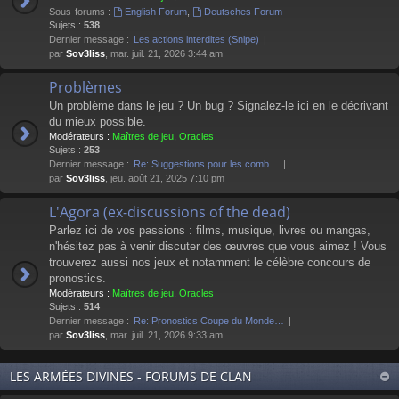
Sous-forums :
English Forum
,
Deutsches Forum
Sujets :
538
Dernier message :
Les actions interdites (Snipe)
par
Sov3liss
, mar. juil. 21, 2026 3:44 am
Problèmes
Un problème dans le jeu ? Un bug ? Signalez-le ici en le décrivant
du mieux possible.
Modérateurs :
Maîtres de jeu
,
Oracles
Sujets :
253
Dernier message :
Re: Suggestions pour les comb…
par
Sov3liss
, jeu. août 21, 2025 7:10 pm
L'Agora (ex-discussions of the dead)
Parlez ici de vos passions : films, musique, livres ou mangas,
n'hésitez pas à venir discuter des œuvres que vous aimez ! Vous
trouverez aussi nos jeux et notamment le célèbre concours de
pronostics.
Modérateurs :
Maîtres de jeu
,
Oracles
Sujets :
514
Dernier message :
Re: Pronostics Coupe du Monde…
par
Sov3liss
, mar. juil. 21, 2026 9:33 am
LES ARMÉES DIVINES - FORUMS DE CLAN