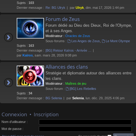
Sujets :
103
Dernier message :
Re: BG Ulryk
par
Ulryk
, dim. mai 17, 2026 1:44 pm
Forum de Zeus
Forum dédié au Dieu des Dieux, Roi de l'Olympe,
et à ses Anges.
Modérateur :
Oracles de Zeus
Sous-forums :
Les Anges de Zeus
,
Le Mont Olympe
Sujets :
163
Dernier message :
[BG] Retour Kaïros - Arrivée …
par
Kaïros
, sam. mars 28, 2026 9:08 pm
Alliances des clans
Stratégie et diplomatie autour des alliances entre
les clans.
Modérateur :
Maîtres de jeu
Sous-forum :
[BG] Les Rebelles
Sujets :
34
Dernier message :
BG Selenia
par
Selenia
, lun. déc. 29, 2025 4:06 pm
Connexion
•
Inscription
Nom d’utilisateur :
Mot de passe :