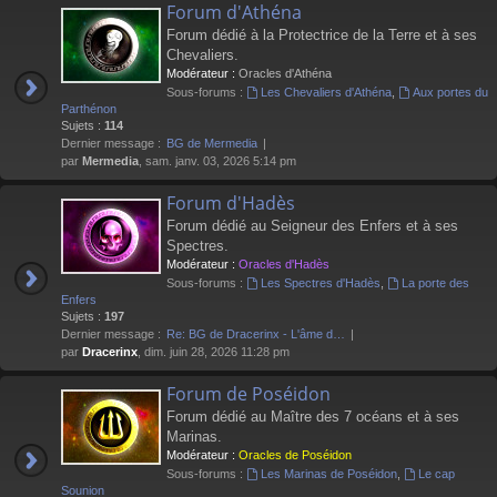
Forum d'Athéna
Forum dédié à la Protectrice de la Terre et à ses
Chevaliers.
Modérateur :
Oracles d'Athéna
Sous-forums :
Les Chevaliers d'Athéna
,
Aux portes du
Parthénon
Sujets :
114
Dernier message :
BG de Mermedia
par
Mermedia
, sam. janv. 03, 2026 5:14 pm
Forum d'Hadès
Forum dédié au Seigneur des Enfers et à ses
Spectres.
Modérateur :
Oracles d'Hadès
Sous-forums :
Les Spectres d'Hadès
,
La porte des
Enfers
Sujets :
197
Dernier message :
Re: BG de Dracerinx - L'âme d…
par
Dracerinx
, dim. juin 28, 2026 11:28 pm
Forum de Poséidon
Forum dédié au Maître des 7 océans et à ses
Marinas.
Modérateur :
Oracles de Poséidon
Sous-forums :
Les Marinas de Poséidon
,
Le cap
Sounion