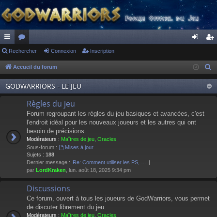
ac
Rechercher
or
Connexion
Inscription
on
ns
co
u
ne
cri
Accueil du forum
R
e
ur
m
xi
pti
GODWARRIORS - LE JEU
c
ci
s
on
on
h
Règles du jeu
s
e
Forum regroupant les règles du jeu basiques et avancées, c'est
r
l'endroit idéal pour les nouveaux joueurs et les autres qui ont
besoin de précisions.
c
Modérateurs :
Maîtres de jeu
,
Oracles
h
Sous-forum :
Mises à jour
e
Sujets :
188
Dernier message :
Re: Comment utiliser les PS, …
r
par
LordKraken
, lun. août 18, 2025 9:34 pm
Discussions
Ce forum, ouvert à tous les joueurs de GodWarriors, vous permet
de discuter librement du jeu.
Modérateurs :
Maîtres de jeu
,
Oracles