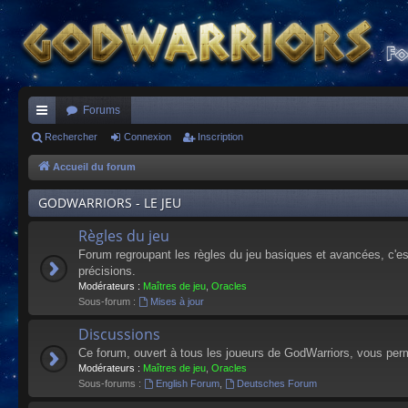
Forums
ac
Rechercher
Connexion
Inscription
co
Accueil du forum
ur
GODWARRIORS - LE JEU
ci
Règles du jeu
s
Forum regroupant les règles du jeu basiques et avancées, c'est 
précisions.
Modérateurs :
Maîtres de jeu
,
Oracles
Sous-forum :
Mises à jour
Discussions
Ce forum, ouvert à tous les joueurs de GodWarriors, vous perm
Modérateurs :
Maîtres de jeu
,
Oracles
Sous-forums :
English Forum
,
Deutsches Forum