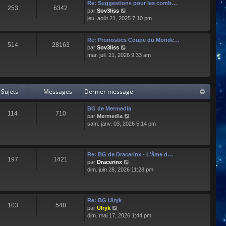
e
l
Re: Suggestions pour les comb…
253
6342
r
t
C
par
Sov3liss
n
e
o
jeu. août 21, 2025 7:10 pm
i
r
n
e
l
s
r
Re: Pronostics Coupe du Monde…
e
u
514
28163
m
C
par
Sov3liss
d
l
e
o
mar. juil. 21, 2026 9:33 am
e
t
s
n
r
e
s
s
n
r
a
u
i
l
g
l
e
e
Sujets
Messages
Dernier message
e
t
r
d
e
m
e
r
BG de Mermedia
e
r
114
710
l
C
par
Mermedia
s
n
e
o
sam. janv. 03, 2026 5:14 pm
s
i
d
n
a
e
e
s
g
r
r
u
e
m
n
l
e
Re: BG de Dracerinx - L'âme d…
197
1421
i
t
s
C
par
Dracerinx
e
e
s
o
dim. juin 28, 2026 11:28 pm
r
r
a
n
m
l
g
s
e
e
e
u
s
d
l
Re: BG Ulryk
103
548
s
e
t
C
par
Ulryk
a
r
e
o
dim. mai 17, 2026 1:44 pm
g
n
r
n