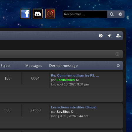
Recherc
Rech
R
FA
on
ns
Q
ne
cri
xi
pti
Sujets
Messages
Dernier message
on
on
Re: Comment utiliser les PS, …
188
6084
C
par
LordKraken
o
lun. août 18, 2025 9:34 pm
n
s
u
l
t
Les actions interdites (Snipe)
538
27560
e
C
par
Sov3liss
r
o
mar. juil. 21, 2026 3:44 am
l
n
e
s
d
u