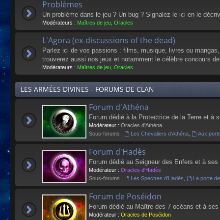
Problèmes
Un problème dans le jeu ? Un bug ? Signalez-le ici en le décri
Modérateurs :
Maîtres de jeu
,
Oracles
L'Agora (ex-discussions of the dead)
Parlez ici de vos passions : films, musique, livres ou mangas
trouverez aussi nos jeux et notamment le célèbre concours de
Modérateurs :
Maîtres de jeu
,
Oracles
LES ARMÉES DIVINES - FORUMS DE CLAN
Forum d'Athéna
Forum dédié à la Protectrice de la Terre et à 
Modérateur :
Oracles d'Athéna
Sous-forums :
Les Chevaliers d'Athéna
,
Aux port
Forum d'Hadès
Forum dédié au Seigneur des Enfers et à ses
Modérateur :
Oracles d'Hadès
Sous-forums :
Les Spectres d'Hadès
,
La porte d
Forum de Poséidon
Forum dédié au Maître des 7 océans et à ses
Modérateur :
Oracles de Poséidon