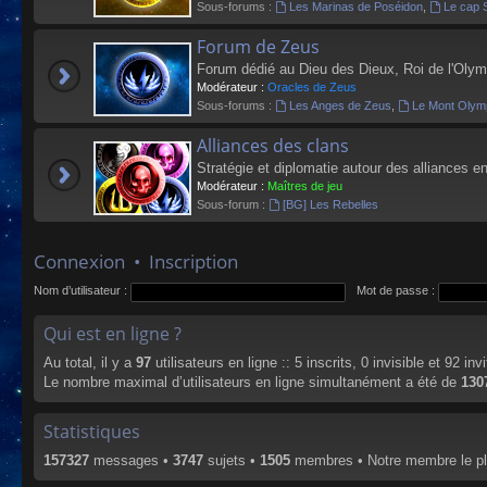
Sous-forums :
Les Marinas de Poséidon
,
Le cap 
Forum de Zeus
Forum dédié au Dieu des Dieux, Roi de l'Olym
Modérateur :
Oracles de Zeus
Sous-forums :
Les Anges de Zeus
,
Le Mont Olym
Alliances des clans
Stratégie et diplomatie autour des alliances en
Modérateur :
Maîtres de jeu
Sous-forum :
[BG] Les Rebelles
Connexion
•
Inscription
Nom d’utilisateur :
Mot de passe :
Qui est en ligne ?
Au total, il y a
97
utilisateurs en ligne :: 5 inscrits, 0 invisible et 92 i
Le nombre maximal d’utilisateurs en ligne simultanément a été de
130
Statistiques
157327
messages •
3747
sujets •
1505
membres • Notre membre le pl