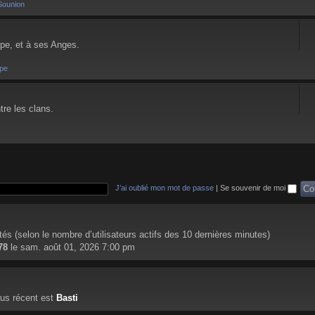
Sounion
pe, et à ses Anges.
pe
tre les clans.
J’ai oublié mon mot de passe
|
Se souvenir de moi
nvités (selon le nombre d’utilisateurs actifs des 10 dernières minutes)
78
le sam. août 01, 2026 7:00 pm
us récent est
Basti