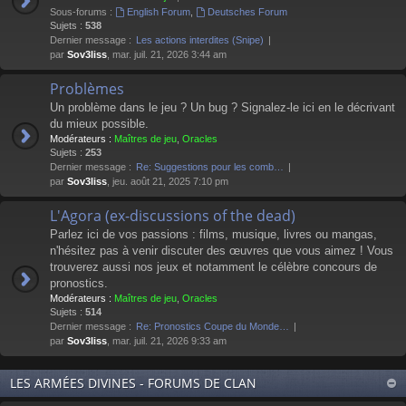
Sous-forums :
English Forum
,
Deutsches Forum
Sujets :
538
Dernier message :
Les actions interdites (Snipe)
par
Sov3liss
, mar. juil. 21, 2026 3:44 am
Problèmes
Un problème dans le jeu ? Un bug ? Signalez-le ici en le décrivant
du mieux possible.
Modérateurs :
Maîtres de jeu
,
Oracles
Sujets :
253
Dernier message :
Re: Suggestions pour les comb…
par
Sov3liss
, jeu. août 21, 2025 7:10 pm
L'Agora (ex-discussions of the dead)
Parlez ici de vos passions : films, musique, livres ou mangas,
n'hésitez pas à venir discuter des œuvres que vous aimez ! Vous
trouverez aussi nos jeux et notamment le célèbre concours de
pronostics.
Modérateurs :
Maîtres de jeu
,
Oracles
Sujets :
514
Dernier message :
Re: Pronostics Coupe du Monde…
par
Sov3liss
, mar. juil. 21, 2026 9:33 am
LES ARMÉES DIVINES - FORUMS DE CLAN