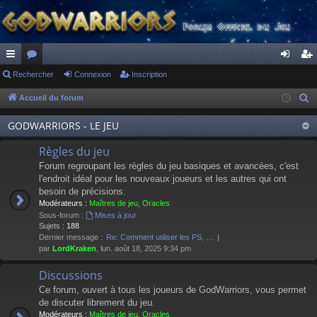
ac
Rechercher
or
Connexion
Inscription
on
ns
co
u
ne
cri
Accueil du forum
R
e
ur
m
xi
pti
GODWARRIORS - LE JEU
c
ci
s
on
on
h
Règles du jeu
s
e
Forum regroupant les règles du jeu basiques et avancées, c'est
r
l'endroit idéal pour les nouveaux joueurs et les autres qui ont
besoin de précisions.
c
Modérateurs :
Maîtres de jeu
,
Oracles
h
Sous-forum :
Mises à jour
e
Sujets :
188
Dernier message :
Re: Comment utiliser les PS, …
r
par
LordKraken
, lun. août 18, 2025 9:34 pm
Discussions
Ce forum, ouvert à tous les joueurs de GodWarriors, vous permet
de discuter librement du jeu.
Modérateurs :
Maîtres de jeu
,
Oracles