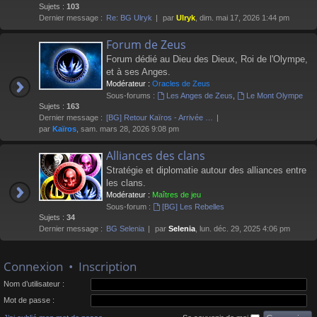
Sujets :
103
Dernier message :
Re: BG Ulryk
par
Ulryk
, dim. mai 17, 2026 1:44 pm
Forum de Zeus
Forum dédié au Dieu des Dieux, Roi de l'Olympe,
et à ses Anges.
Modérateur :
Oracles de Zeus
Sous-forums :
Les Anges de Zeus
,
Le Mont Olympe
Sujets :
163
Dernier message :
[BG] Retour Kaïros - Arrivée …
par
Kaïros
, sam. mars 28, 2026 9:08 pm
Alliances des clans
Stratégie et diplomatie autour des alliances entre
les clans.
Modérateur :
Maîtres de jeu
Sous-forum :
[BG] Les Rebelles
Sujets :
34
Dernier message :
BG Selenia
par
Selenia
, lun. déc. 29, 2025 4:06 pm
Connexion
•
Inscription
Nom d’utilisateur :
Mot de passe :