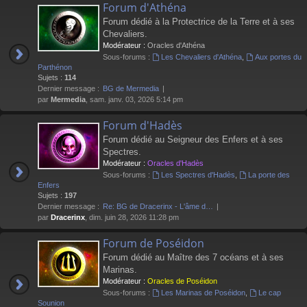
Forum d'Athéna
Forum dédié à la Protectrice de la Terre et à ses
Chevaliers.
Modérateur :
Oracles d'Athéna
Sous-forums :
Les Chevaliers d'Athéna
,
Aux portes du
Parthénon
Sujets :
114
Dernier message :
BG de Mermedia
par
Mermedia
, sam. janv. 03, 2026 5:14 pm
Forum d'Hadès
Forum dédié au Seigneur des Enfers et à ses
Spectres.
Modérateur :
Oracles d'Hadès
Sous-forums :
Les Spectres d'Hadès
,
La porte des
Enfers
Sujets :
197
Dernier message :
Re: BG de Dracerinx - L'âme d…
par
Dracerinx
, dim. juin 28, 2026 11:28 pm
Forum de Poséidon
Forum dédié au Maître des 7 océans et à ses
Marinas.
Modérateur :
Oracles de Poséidon
Sous-forums :
Les Marinas de Poséidon
,
Le cap
Sounion