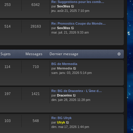
e
l
Re: Suggestions pour les comb…
253
6342
r
t
C
par
Sov3liss
n
e
o
jeu. août 21, 2025 7:10 pm
i
r
n
e
l
s
r
Re: Pronostics Coupe du Monde…
e
u
514
28163
m
C
par
Sov3liss
d
l
e
o
mar. juil. 21, 2026 9:33 am
e
t
s
n
r
e
s
s
n
r
a
u
i
l
g
l
e
e
Sujets
Messages
Dernier message
e
t
r
d
e
m
e
r
BG de Mermedia
e
r
114
710
l
C
par
Mermedia
s
n
e
o
sam. janv. 03, 2026 5:14 pm
s
i
d
n
a
e
e
s
g
r
r
u
e
m
n
l
e
Re: BG de Dracerinx - L'âme d…
197
1421
i
t
s
C
par
Dracerinx
e
e
s
o
dim. juin 28, 2026 11:28 pm
r
r
a
n
m
l
g
s
e
e
e
u
s
d
l
Re: BG Ulryk
103
548
s
e
t
C
par
Ulryk
a
r
e
o
dim. mai 17, 2026 1:44 pm
g
n
r
n