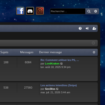
Recherc
Rech
R
FA
on
ns
Q
ne
cri
xi
pti
Sujets
Messages
Dernier message
on
on
Re: Comment utiliser les PS, …
188
6084
C
par
LordKraken
o
lun. août 18, 2025 9:34 pm
n
s
u
l
t
Les actions interdites (Snipe)
538
27560
e
C
par
Sov3liss
r
o
mar. juil. 21, 2026 3:44 am
l
n
e
s
d
u