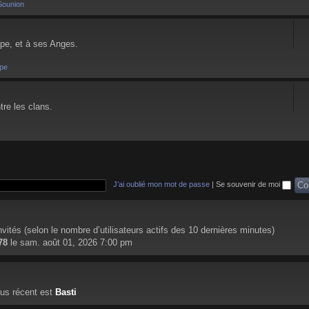
Sounion
pe, et à ses Anges.
pe
tre les clans.
J’ai oublié mon mot de passe
|
Se souvenir de moi
 invités (selon le nombre d’utilisateurs actifs des 10 dernières minutes)
78
le sam. août 01, 2026 7:00 pm
us récent est
Basti